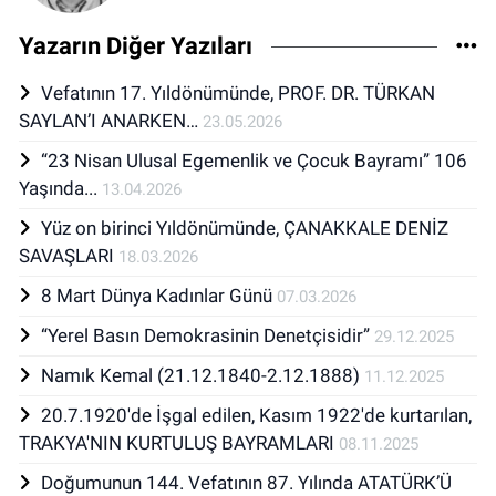
Yazarın Diğer Yazıları
Vefatının 17. Yıldönümünde, PROF. DR. TÜRKAN
SAYLAN’I ANARKEN…
23.05.2026
“23 Nisan Ulusal Egemenlik ve Çocuk Bayramı” 106
Yaşında...
13.04.2026
Yüz on birinci Yıldönümünde, ÇANAKKALE DENİZ
SAVAŞLARI
18.03.2026
8 Mart Dünya Kadınlar Günü
07.03.2026
“Yerel Basın Demokrasinin Denetçisidir”
29.12.2025
Namık Kemal (21.12.1840-2.12.1888)
11.12.2025
20.7.1920'de İşgal edilen, Kasım 1922'de kurtarılan,
TRAKYA'NIN KURTULUŞ BAYRAMLARI
08.11.2025
Doğumunun 144. Vefatının 87. Yılında ATATÜRK’Ü