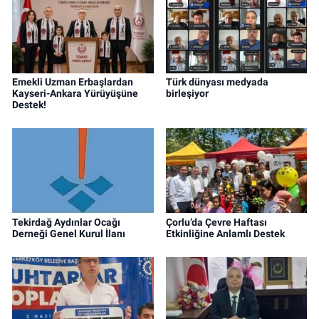
Emekli Uzman Erbaşlardan
Türk dünyası medyada
Kayseri-Ankara Yürüyüşüne
birleşiyor
Destek!
Tekirdağ Aydınlar Ocağı
Çorlu’da Çevre Haftası
Derneği Genel Kurul İlanı
Etkinliğine Anlamlı Destek