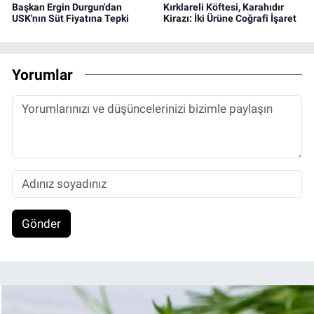
Başkan Ergin Durgun'dan
Kırklareli Köftesi, Karahıdır
USK'nın Süt Fiyatına Tepki
Kirazı: İki Ürüne Coğrafi İşaret
Yorumlar
Gönder