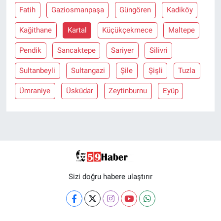
Fatih
Gaziosmanpaşa
Güngören
Kadiköy
Kağithane
Kartal
Küçükçekmece
Maltepe
Pendik
Sancaktepe
Sariyer
Silivri
Sultanbeyli
Sultangazi
Şile
Şişli
Tuzla
Ümraniye
Üsküdar
Zeytinburnu
Eyüp
Sizi doğru habere ulaştırır