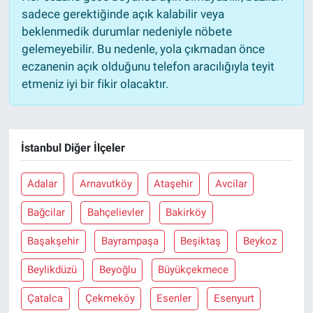
sadece gerektiğinde açık kalabilir veya
beklenmedik durumlar nedeniyle nöbete
gelemeyebilir. Bu nedenle, yola çıkmadan önce
eczanenin açık olduğunu telefon aracılığıyla teyit
etmeniz iyi bir fikir olacaktır.
İstanbul Diğer İlçeler
Adalar
Arnavutköy
Ataşehir
Avcilar
Bağcilar
Bahçelievler
Bakirköy
Başakşehir
Bayrampaşa
Beşiktaş
Beykoz
Beylikdüzü
Beyoğlu
Büyükçekmece
Çatalca
Çekmeköy
Esenler
Esenyurt