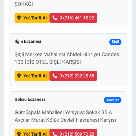
SOKAĞI
Yol Tarifi Al
0 (216) 461 15 92
Ilgın Eczanesi
Şişli
Şişli Merkez Mahallesi Abidei Hürriyet Caddesi
132 İBİS OTEL ŞİŞLİ KARŞISI
Yol Tarifi Al
0 (212) 232 25 68
Göksu Eczanesi
Avcılar
Gümüşpala Mahallesi Yeniyuva Sokak 35 A
Avcılar Murat Kölük Devlet Hastanesi Karşısı
Yol Tarifi Al
0 (212) 509 72 28