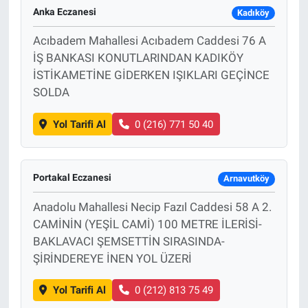
Anka Eczanesi
Kadıköy
Acıbadem Mahallesi Acıbadem Caddesi 76 A
İŞ BANKASI KONUTLARINDAN KADIKÖY
İSTİKAMETİNE GİDERKEN IŞIKLARI GEÇİNCE
SOLDA
Yol Tarifi Al
0 (216) 771 50 40
Portakal Eczanesi
Arnavutköy
Anadolu Mahallesi Necip Fazıl Caddesi 58 A 2.
CAMİNİN (YEŞİL CAMİ) 100 METRE İLERİSİ-
BAKLAVACI ŞEMSETTİN SIRASINDA-
ŞİRİNDEREYE İNEN YOL ÜZERİ
Yol Tarifi Al
0 (212) 813 75 49