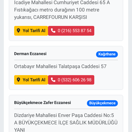
İcadiye Mahallesi Cumhuriyet Caddesi 65 A
Fıstıkağacı metro durağının 100 metre
yukarısı, CARREFOURUN KARŞISI
Yol Tarifi Al
0 (216) 553 87 54
Derman Eczanesi
Kağıthane
Ortabayır Mahallesi Talatpaşa Caddesi 57
Yol Tarifi Al
0 (532) 606 26 98
Büyükçekmece Zafer Eczanesi
Büyükçekmece
Dizdariye Mahallesi Enver Paşa Caddesi No:5
A BÜYÜKÇEKMECE İLÇE SAĞLIK MÜDÜRLÜĞÜ
YANI