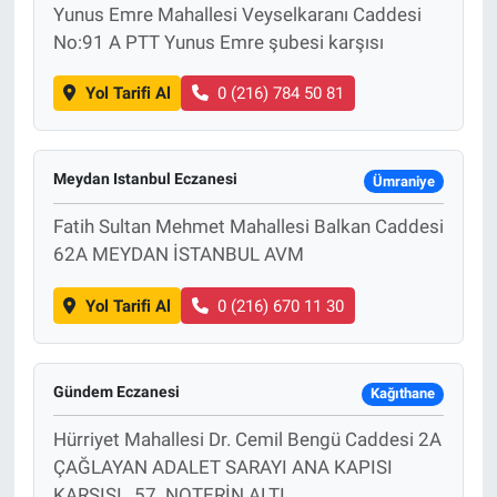
Yunus Emre Mahallesi Veyselkaranı Caddesi
No:91 A PTT Yunus Emre şubesi karşısı
Yol Tarifi Al
0 (216) 784 50 81
Meydan Istanbul Eczanesi
Ümraniye
Fatih Sultan Mehmet Mahallesi Balkan Caddesi
62A MEYDAN İSTANBUL AVM
Yol Tarifi Al
0 (216) 670 11 30
Gündem Eczanesi
Kağıthane
Hürriyet Mahallesi Dr. Cemil Bengü Caddesi 2A
ÇAĞLAYAN ADALET SARAYI ANA KAPISI
KARŞISI , 57. NOTERİN ALTI