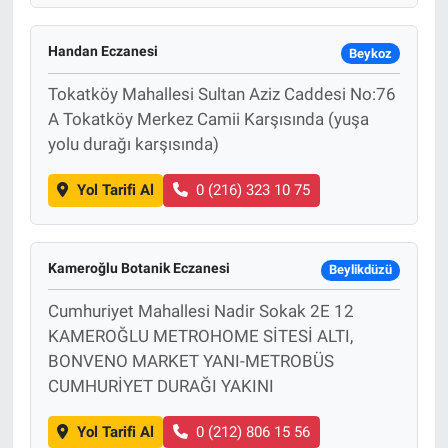
Handan Eczanesi
Beykoz
Tokatköy Mahallesi Sultan Aziz Caddesi No:76
A Tokatköy Merkez Camii Karşısında (yuşa
yolu durağı karşısında)
Yol Tarifi Al
0 (216) 323 10 75
Kameroğlu Botanik Eczanesi
Beylikdüzü
Cumhuriyet Mahallesi Nadir Sokak 2E 12
KAMEROĞLU METROHOME SİTESİ ALTI,
BONVENO MARKET YANI-METROBÜS
CUMHURİYET DURAĞI YAKINI
Yol Tarifi Al
0 (212) 806 15 56