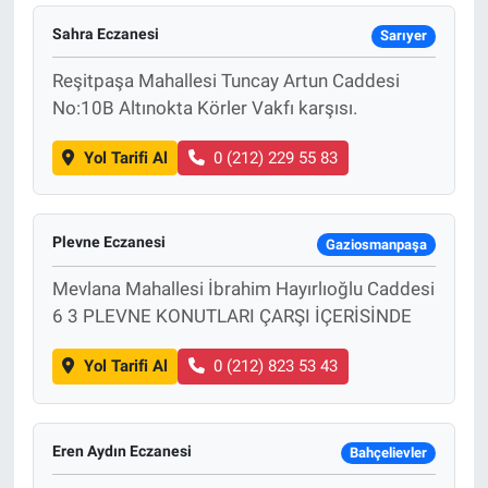
Sahra Eczanesi
Sarıyer
Reşitpaşa Mahallesi Tuncay Artun Caddesi
No:10B Altınokta Körler Vakfı karşısı.
Yol Tarifi Al
0 (212) 229 55 83
Plevne Eczanesi
Gaziosmanpaşa
Mevlana Mahallesi İbrahim Hayırlıoğlu Caddesi
6 3 PLEVNE KONUTLARI ÇARŞI İÇERİSİNDE
Yol Tarifi Al
0 (212) 823 53 43
Eren Aydın Eczanesi
Bahçelievler