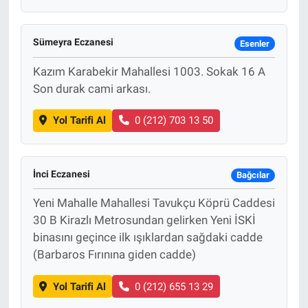
Sümeyra Eczanesi
Esenler
Kazım Karabekir Mahallesi 1003. Sokak 16 A
Son durak cami arkası.
Yol Tarifi Al
0 (212) 703 13 50
İnci Eczanesi
Bağcılar
Yeni Mahalle Mahallesi Tavukçu Köprü Caddesi
30 B Kirazlı Metrosundan gelirken Yeni İSKİ
binasını geçince ilk ışıklardan sağdaki cadde
(Barbaros Fırınına giden cadde)
Yol Tarifi Al
0 (212) 655 13 29