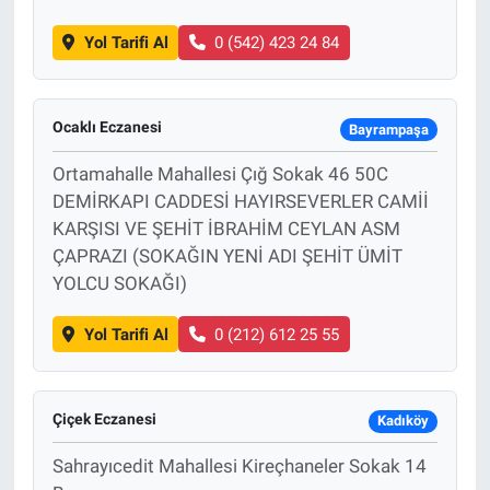
Yol Tarifi Al
0 (542) 423 24 84
Ocaklı Eczanesi
Bayrampaşa
Ortamahalle Mahallesi Çığ Sokak 46 50C
DEMİRKAPI CADDESİ HAYIRSEVERLER CAMİİ
KARŞISI VE ŞEHİT İBRAHİM CEYLAN ASM
ÇAPRAZI (SOKAĞIN YENİ ADI ŞEHİT ÜMİT
YOLCU SOKAĞI)
Yol Tarifi Al
0 (212) 612 25 55
Çiçek Eczanesi
Kadıköy
Sahrayıcedit Mahallesi Kireçhaneler Sokak 14