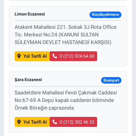
Limon Eczanesi
Küçükçekmece
Atakent Mahallesi 221. Sokak 3J Rota Office
Tic. Merkezi No:24 (KANUNİ SULTAN
SÜLEYMAN DEVLET HASTANESİ KARŞISI)
Yol Tarifi Al
0 (212) 924 64 68
Şara Eczanesi
Esenyurt
Saadetdere Mahallesi Fevzi Çakmak Caddesi
No:67-69 A Depo kapalı caddenin bitiminde
Örnek Böreğin çaprazında
Yol Tarifi Al
0 (212) 302 46 33