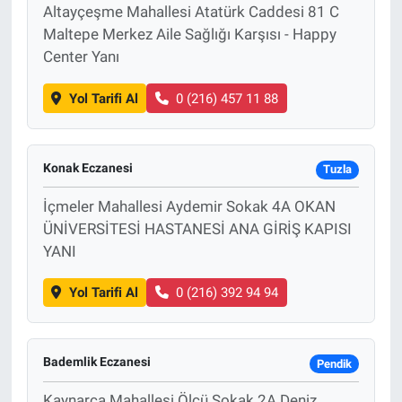
Altayçeşme Mahallesi Atatürk Caddesi 81 C
Maltepe Merkez Aile Sağlığı Karşısı - Happy
Center Yanı
Yol Tarifi Al
0 (216) 457 11 88
Konak Eczanesi
Tuzla
İçmeler Mahallesi Aydemir Sokak 4A OKAN
ÜNİVERSİTESİ HASTANESİ ANA GİRİŞ KAPISI
YANI
Yol Tarifi Al
0 (216) 392 94 94
Bademlik Eczanesi
Pendik
Kaynarca Mahallesi Ölçü Sokak 2A Deniz