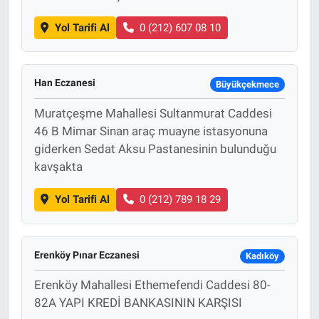
Yol Tarifi Al
0 (212) 607 08 10
Han Eczanesi
Büyükçekmece
Muratçeşme Mahallesi Sultanmurat Caddesi
46 B Mimar Sinan araç muayne istasyonuna
giderken Sedat Aksu Pastanesinin bulunduğu
kavşakta
Yol Tarifi Al
0 (212) 789 18 29
Erenköy Pınar Eczanesi
Kadıköy
Erenköy Mahallesi Ethemefendi Caddesi 80-
82A YAPI KREDİ BANKASININ KARŞISI