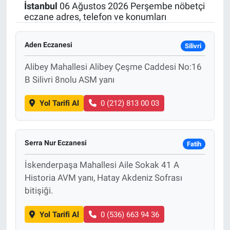
İstanbul
06 Ağustos 2026 Perşembe nöbetçi
eczane adres, telefon ve konumları
Aden Eczanesi
Silivri
Alibey Mahallesi Alibey Çeşme Caddesi No:16
B Silivri 8nolu ASM yanı
Yol Tarifi Al
0 (212) 813 00 03
Serra Nur Eczanesi
Fatih
İskenderpaşa Mahallesi Aile Sokak 41 A
Historia AVM yanı, Hatay Akdeniz Sofrası
bitişiği.
Yol Tarifi Al
0 (536) 663 94 36