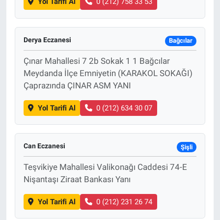
Yol Tarifi Al
0 (212) 758 33 53
Derya Eczanesi
Bağcılar
Çınar Mahallesi 7 2b Sokak 1 1 Bağcılar
Meydanda İlçe Emniyetin (KARAKOL SOKAĞI)
Çaprazında ÇINAR ASM YANI
Yol Tarifi Al
0 (212) 634 30 07
Can Eczanesi
Şişli
Teşvikiye Mahallesi Valikonağı Caddesi 74-E
Nişantaşı Ziraat Bankası Yanı
Yol Tarifi Al
0 (212) 231 26 74