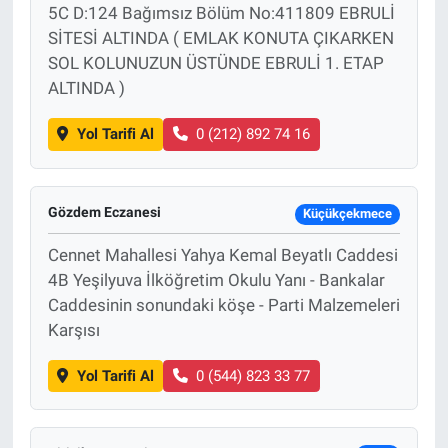
5C D:124 Bağımsız Bölüm No:411809 EBRULİ
SİTESİ ALTINDA ( EMLAK KONUTA ÇIKARKEN
SOL KOLUNUZUN ÜSTÜNDE EBRULİ 1. ETAP
ALTINDA )
Yol Tarifi Al
0 (212) 892 74 16
Gözdem Eczanesi
Küçükçekmece
Cennet Mahallesi Yahya Kemal Beyatlı Caddesi
4B Yeşilyuva İlköğretim Okulu Yanı - Bankalar
Caddesinin sonundaki köşe - Parti Malzemeleri
Karşısı
Yol Tarifi Al
0 (544) 823 33 77