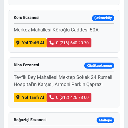
Koru Eczanesi
Çekmeköy
Merkez Mahallesi Köroğlu Caddesi 50A
Yol Tarifi Al
0 (216) 640 20 70
Diba Eczanesi
Küçükçekmece
Tevfik Bey Mahallesi Mektep Sokak 24 Rumeli
Hospital'ın Karşısı, Armoni Parkın Çaprazı
Yol Tarifi Al
0 (212) 426 78 00
Boğaziçi Eczanesi
Maltepe