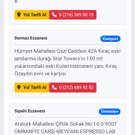
B
Yol Tarifi Al
0 (216) 369 00 19
Durmaz Eczanesi
Esenyurt
Hürriyet Mahallesi Gazi Caddesi 42A Kıraç eski
jandarma durağı Star Towers'ın 150 mt
yukarısındaki eski Kolan Hastanesi yanı, Kıraç
Özaydın avm ve karşısı
Yol Tarifi Al
0 (212) 689 42 52
Sipahi Eczanesi
Ümraniye
Atatürk Mahallesi Çiftlik Sokak No:14 D:9007
ÜMRANİYE ÇARŞI MEYDANI ESPRESSO LAB