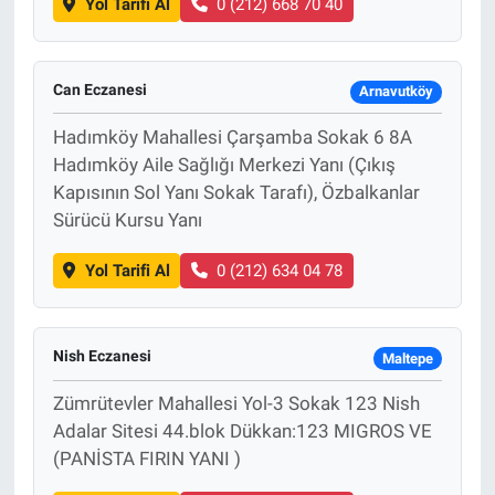
Yol Tarifi Al
0 (212) 668 70 40
Can Eczanesi
Arnavutköy
Hadımköy Mahallesi Çarşamba Sokak 6 8A
Hadımköy Aile Sağlığı Merkezi Yanı (Çıkış
Kapısının Sol Yanı Sokak Tarafı), Özbalkanlar
Sürücü Kursu Yanı
Yol Tarifi Al
0 (212) 634 04 78
Nish Eczanesi
Maltepe
Zümrütevler Mahallesi Yol-3 Sokak 123 Nish
Adalar Sitesi 44.blok Dükkan:123 MIGROS VE
(PANİSTA FIRIN YANI )