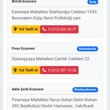
Biricik Eczanesi
Eyüp
Esentepe Mahallesi Silahtarağa Caddesi 193A
Bezmialem Eyüp Semt Polikliniği yanı
Yol Tarifi Al
0 (212) 626 36 37
Pınar Eczanesi
Bahçelievler
Siyavuşpaşa Mahallesi Çamlık Caddesi 22
Yol Tarifi Al
0 (212) 507 10 30
Adile Şerki Eczanesi
Büyükçekmece
Pınartepe Mahallesi Yavuz Sultan Selim Bulvarı
28C Beylikdüzü Devlet Hastanesi , Vakıfbank