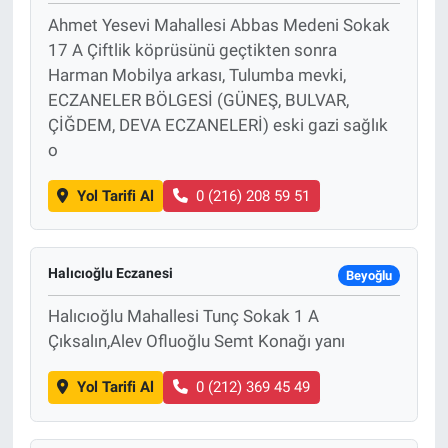
Ahmet Yesevi Mahallesi Abbas Medeni Sokak
17 A Çiftlik köprüsünü geçtikten sonra
Harman Mobilya arkası, Tulumba mevki,
ECZANELER BÖLGESİ (GÜNEŞ, BULVAR,
ÇİĞDEM, DEVA ECZANELERİ) eski gazi sağlık
o
Yol Tarifi Al
0 (216) 208 59 51
Halıcıoğlu Eczanesi
Beyoğlu
Halıcıoğlu Mahallesi Tunç Sokak 1 A
Çıksalın,Alev Ofluoğlu Semt Konağı yanı
Yol Tarifi Al
0 (212) 369 45 49