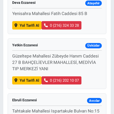
Deva Eczanesi
Ataşehir
Yenisahra Mahallesi Fatih Caddesi 85 B
Yol Tarifi Al
0 (216) 324 33 28
Yetkin Eczanesi
Üsküdar
Güzeltepe Mahallesi Zübeyde Hanım Caddesi
27 B BAHÇELİEVLER MAHALLESİ, MEDİVİA
TIP MERKEZİ YANI
Yol Tarifi Al
0 (216) 202 10 07
Ebruli Eczanesi
Avcılar
Tahtakale Mahallesi Ispartakule Bulvarı No:15