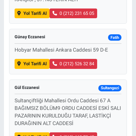
Yol Tarifi Al
0 (212) 231 65 05
Günay Eczanesi
Fatih
Hobyar Mahallesi Ankara Caddesi 59 D-E
Yol Tarifi Al
0 (212) 526 32 84
Gül Eczanesi
Sultangazi
Sultançiftliği Mahallesi Ordu Caddesi 67 A
BAĞIMSIZ BÖLÜM9 ORDU CADDESİ ESKİ SALI
PAZARININ KURULDUĞU TARAF, LASTİKÇİ
DURAĞININ ALT CADDESİ