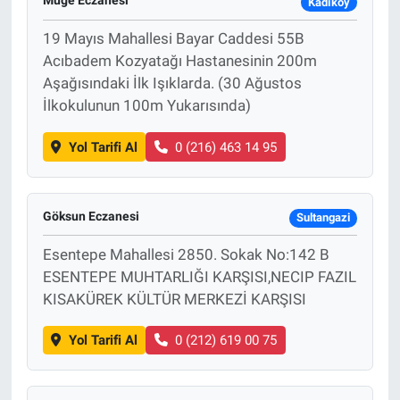
Müge Eczanesi
Kadıköy
19 Mayıs Mahallesi Bayar Caddesi 55B
Acıbadem Kozyatağı Hastanesinin 200m
Aşağısındaki İlk Işıklarda. (30 Ağustos
İlkokulunun 100m Yukarısında)
Yol Tarifi Al
0 (216) 463 14 95
Göksun Eczanesi
Sultangazi
Esentepe Mahallesi 2850. Sokak No:142 B
ESENTEPE MUHTARLIĞI KARŞISI,NECIP FAZIL
KISAKÜREK KÜLTÜR MERKEZİ KARŞISI
Yol Tarifi Al
0 (212) 619 00 75