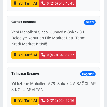
Yol Tarifi Al
0 (216) 510 46 45
Gamze Eczanesi
Silivri
Yeni Mahallesi Şinasi Günaydın Sokak 3 B
Belediye Konutları File Market Üstü Tarım
Kredi Market Bitişiği
Yol Tarifi Al
0 (530) 341 37 27
Tatlıpınar Eczanesi
Bağcılar
Yıldıztepe Mahallesi 579. Sokak 4 A BAĞCILAR
3 NOLU ASM YANI
Yol Tarifi Al
0 (212) 924 29 16