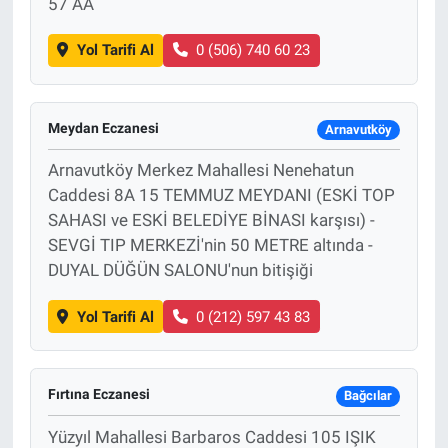
57 AA
Yol Tarifi Al
0 (506) 740 60 23
Meydan Eczanesi
Arnavutköy
Arnavutköy Merkez Mahallesi Nenehatun
Caddesi 8A 15 TEMMUZ MEYDANI (ESKİ TOP
SAHASI ve ESKİ BELEDİYE BİNASI karşısı) -
SEVGİ TIP MERKEZİ'nin 50 METRE altında -
DUYAL DÜĞÜN SALONU'nun bitişiği
Yol Tarifi Al
0 (212) 597 43 83
Fırtına Eczanesi
Bağcılar
Yüzyıl Mahallesi Barbaros Caddesi 105 IŞIK