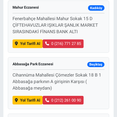
Mahur Eczanesi
Kadıköy
Fenerbahçe Mahallesi Mahur Sokak 15 D
ÇİFTEHAVUZLAR IŞIKLAR ŞANLIK MARKET
SIRASINDAKİ FİNANS BANK ALTI
Yol Tarifi Al
0 (216) 771 27 85
Abbasağa Park Eczanesi
Beşiktaş
Cihannüma Mahallesi Çömezler Sokak 18 B 1
Abbasağa parkının A girişinin Karşısı (
Abbasağa meydanı)
Yol Tarifi Al
0 (212) 261 00 90