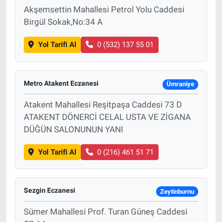
Akşemsettin Mahallesi Petrol Yolu Caddesi
Birgül Sokak,No:34 A
Yol Tarifi Al
0 (532) 137 55 01
Metro Atakent Eczanesi
Ümraniye
Atakent Mahallesi Reşitpaşa Caddesi 73 D
ATAKENT DÖNERCİ CELAL USTA VE ZİGANA
DÜĞÜN SALONUNUN YANI
Yol Tarifi Al
0 (216) 461 51 71
Sezgin Eczanesi
Zeytinburnu
Sümer Mahallesi Prof. Turan Güneş Caddesi