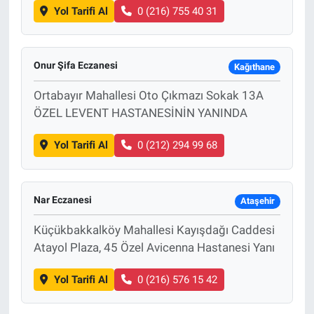
Yol Tarifi Al
0 (216) 755 40 31
Onur Şifa Eczanesi
Kağıthane
Ortabayır Mahallesi Oto Çıkmazı Sokak 13A
ÖZEL LEVENT HASTANESİNİN YANINDA
Yol Tarifi Al
0 (212) 294 99 68
Nar Eczanesi
Ataşehir
Küçükbakkalköy Mahallesi Kayışdağı Caddesi
Atayol Plaza, 45 Özel Avicenna Hastanesi Yanı
Yol Tarifi Al
0 (216) 576 15 42