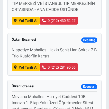
TIP MERKEZİ VE İSTANBUL TIP MERKEZİNİN
ORTASINDA - ANA CADDE ÜSTÜNDE
Yol Tarifi Al
0 (212) 430 52 27
Özkan Eczanesi
Beşiktaş
Nispetiye Mahallesi Hakkı Şehit Han Sokak 7 B
Trio Kuaför'ün karşısı.
Yol Tarifi Al
0 (212) 281 95 56
Ülker Eczanesi
Esenyurt
Mevlana Mahallesi Hürriyet Caddesi 10B
Innovia 1. Etap Yolu Üzeri Öğretmenler Sitesi
ve Albayrak Cami yanı, Güzelyurt 2 Nolu ASM