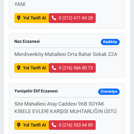
YANI
Yol Tarifi Al
0 (212) 671 84 28
Naz Eczanesi
Kadıköy
Merdivenköy Mahallesi Orta Bahar Sokak 22A
Yol Tarifi Al
0 (216) 566 80 73
Yenişehir Elif Eczanesi
Ümraniye
Site Mahallesi Atay Caddesi 96B SOYAK
KİBELE EVLERİ KARŞISI MUHTARLIĞIN ÜSTÜ
Yol Tarifi Al
0 (216) 533 64 89