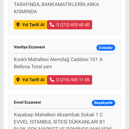
TARAFINDA, BANKAMATİKLERİN ARKA
KISMINDA
Yol Tarifi Al
0 (212) 603 60 40
Vanilya Eczanesi
Üsküdar
Kısıklı Mahallesi Alemdağ Caddesi 101 A
Bellona Total yanı
Yol Tarifi Al
0 (216) 505 11 05
Evvel Eczanesi
Başakşehir
Kayabaşı Mahallesi Akzambak Sokak 1 C
EVVEL İSTANBUL SİTESİ DÜKKANLARI B1
BLOK, ŞOK MARKET VE DOMİNOS YANI,YENİ