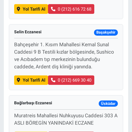
Yol Tarifi Al
0 (212) 616 72 68
Selin Eczanesi
Başakşehir
Bahçeşehir 1. Kısım Mahallesi Kemal Sunal
Caddesi 9 B Testili kızlar bölgesinde, Sushico
ve Acıbadem tıp merkezinin bulunduğu
caddede, Ardent diş kliniği yanında.
Yol Tarifi Al
0 (212) 669 30 40
Bağlarbaşı Eczanesi
Üsküdar
Muratreis Mahallesi Nuhkuyusu Caddesi 303 A
ASLI BÖREGİN YANINDAKİ ECZANE