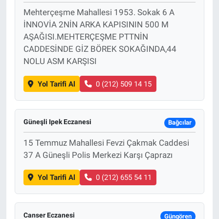
Mehterçeşme Mahallesi 1953. Sokak 6 A
İNNOVİA 2NİN ARKA KAPISININ 500 M
AŞAĞISI.MEHTERÇEŞME PTTNİN
CADDESİNDE GİZ BÖREK SOKAĞINDA,44
NOLU ASM KARŞISI
Yol Tarifi Al
0 (212) 509 14 15
Güneşli Ipek Eczanesi
Bağcılar
15 Temmuz Mahallesi Fevzi Çakmak Caddesi
37 A Güneşli Polis Merkezi Karşı Çaprazı
Yol Tarifi Al
0 (212) 655 54 11
Canser Eczanesi
Güngören