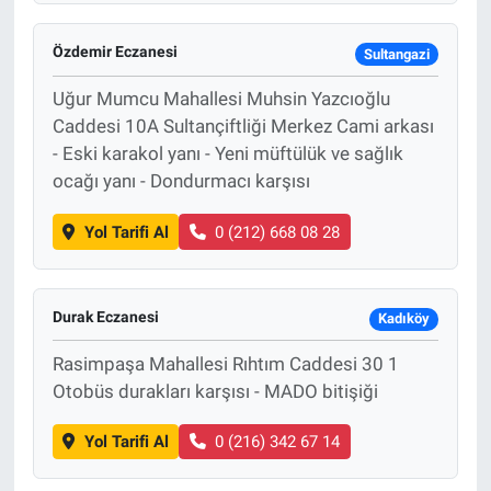
Özdemir Eczanesi
Sultangazi
Uğur Mumcu Mahallesi Muhsin Yazcıoğlu
Caddesi 10A Sultançiftliği Merkez Cami arkası
- Eski karakol yanı - Yeni müftülük ve sağlık
ocağı yanı - Dondurmacı karşısı
Yol Tarifi Al
0 (212) 668 08 28
Durak Eczanesi
Kadıköy
Rasimpaşa Mahallesi Rıhtım Caddesi 30 1
Otobüs durakları karşısı - MADO bitişiği
Yol Tarifi Al
0 (216) 342 67 14