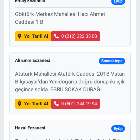
Erbay Eczanesi
Eyüp
Göktürk Merkez Mahallesi Hacı Ahmet
Caddesi 1 B
Yol Tarifi Al
0 (212) 322 35 00
Ali Emre Eczanesi
Sancaktepe
Atatürk Mahallesi Atatürk Caddesi 201B Vatan
Bilgisayar'dan Yenidoğan'a doğru dönüp iki ışık
geçince solda. EBRU SOKAK DURAĞI.
Yol Tarifi Al
0 (501) 244 19 94
Hazal Eczanesi
Eyüp