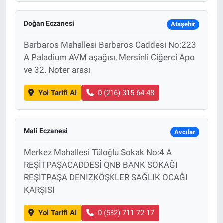
Doğan Eczanesi
Ataşehir
Barbaros Mahallesi Barbaros Caddesi No:223
A Paladium AVM aşağısı, Mersinli Ciğerci Apo
ve 32. Noter arası
Yol Tarifi Al
0 (216) 315 64 48
Mali Eczanesi
Avcılar
Merkez Mahallesi Tüloğlu Sokak No:4 A
REŞİTPAŞACADDESİ QNB BANK SOKAĞI
REŞİTPAŞA DENİZKÖŞKLER SAĞLIK OCAĞI
KARŞISI
Yol Tarifi Al
0 (532) 711 72 17