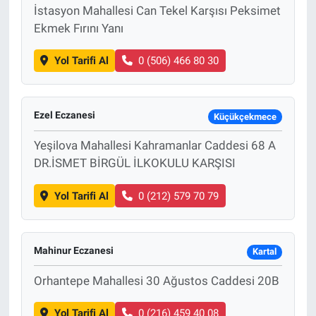
İstasyon Mahallesi Can Tekel Karşısı Peksimet
Ekmek Fırını Yanı
Yol Tarifi Al
0 (506) 466 80 30
Ezel Eczanesi
Küçükçekmece
Yeşilova Mahallesi Kahramanlar Caddesi 68 A
DR.İSMET BİRGÜL İLKOKULU KARŞISI
Yol Tarifi Al
0 (212) 579 70 79
Mahinur Eczanesi
Kartal
Orhantepe Mahallesi 30 Ağustos Caddesi 20B
Yol Tarifi Al
0 (216) 459 40 08