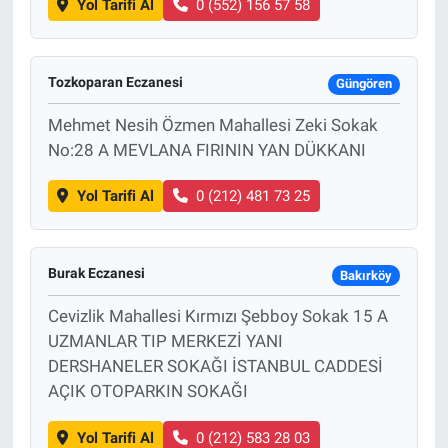
Yol Tarifi Al
0 (552) 156 57 58
Tozkoparan Eczanesi
Güngören
Mehmet Nesih Özmen Mahallesi Zeki Sokak
No:28 A MEVLANA FIRININ YAN DÜKKANI
Yol Tarifi Al
0 (212) 481 73 25
Burak Eczanesi
Bakırköy
Cevizlik Mahallesi Kırmızı Şebboy Sokak 15 A
UZMANLAR TIP MERKEZİ YANI
DERSHANELER SOKAĞI İSTANBUL CADDESİ
AÇIK OTOPARKIN SOKAĞI
Yol Tarifi Al
0 (212) 583 28 03