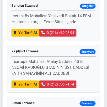
Bengisu Eczanesi
Ataşehir
İçerenköy Mahallesi Yeşilvadi Sokak 14 FSM
Hastanesi karşısı Evren Sitesi içinde
Yol Tarifi Al
0 (216) 469 06 94
Yeşilyurt Eczanesi
Esenyurt
İncirtepe Mahallesi Atalay Caddesi 43 B
NECMİ KADIOĞLU STADININ ÜST CADDESİ
FATİH SANAYİNİN ALT CADDESİ
Yol Tarifi Al
0 (212) 706 71 74
Limon Eczanesi
Esenyurt