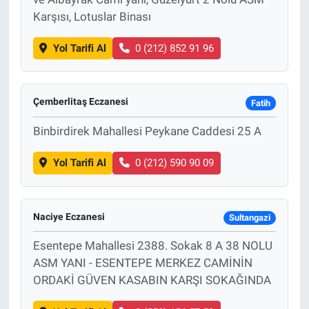
Karşısı, Lotuslar Binası
Yol Tarifi Al
0 (212) 852 91 96
Çemberlitaş Eczanesi
Fatih
Binbirdirek Mahallesi Peykane Caddesi 25 A
Yol Tarifi Al
0 (212) 590 90 09
Naciye Eczanesi
Sultangazi
Esentepe Mahallesi 2388. Sokak 8 A 38 NOLU
ASM YANI - ESENTEPE MERKEZ CAMİNİN
ORDAKİ GÜVEN KASABIN KARŞI SOKAĞINDA