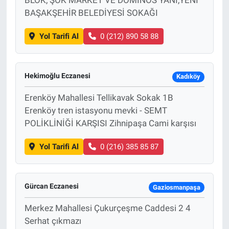
BAŞAKŞEHİR BELEDİYESİ SOKAĞI
Yol Tarifi Al
0 (212) 890 58 88
Hekimoğlu Eczanesi
Kadıköy
Erenköy Mahallesi Tellikavak Sokak 1B
Erenköy tren istasyonu mevki - SEMT
POLİKLİNİĞİ KARŞISI Zihnipaşa Cami karşısı
Yol Tarifi Al
0 (216) 385 85 87
Gürcan Eczanesi
Gaziosmanpaşa
Merkez Mahallesi Çukurçeşme Caddesi 2 4
Serhat çıkmazı