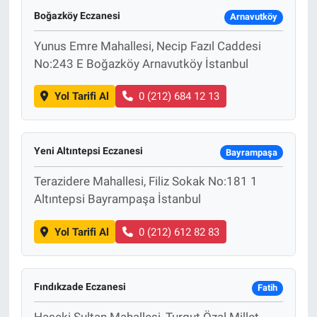
Boğazköy Eczanesi
Arnavutköy
Yunus Emre Mahallesi, Necip Fazıl Caddesi
No:243 E Boğazköy Arnavutköy İstanbul
Yol Tarifi Al
0 (212) 684 12 13
Yeni Altıntepsi Eczanesi
Bayrampaşa
Terazidere Mahallesi, Filiz Sokak No:181 1
Altıntepsi Bayrampaşa İstanbul
Yol Tarifi Al
0 (212) 612 82 83
Fındıkzade Eczanesi
Fatih
Haseki Sultan Mahallesi, Turgut Özal Millet