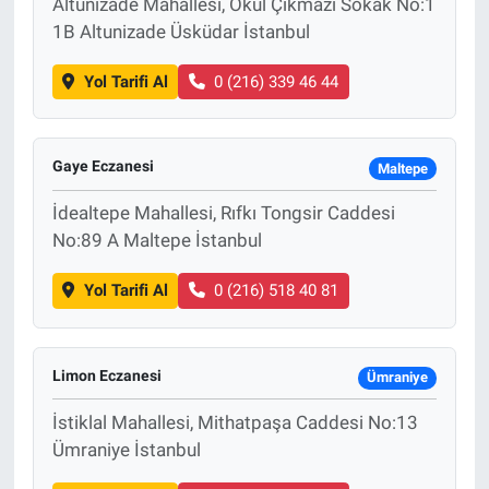
Altunizade Mahallesi, Okul Çıkmazı Sokak No:1
1B Altunizade Üsküdar İstanbul
Yol Tarifi Al
0 (216) 339 46 44
Gaye Eczanesi
Maltepe
İdealtepe Mahallesi, Rıfkı Tongsir Caddesi
No:89 A Maltepe İstanbul
Yol Tarifi Al
0 (216) 518 40 81
Limon Eczanesi
Ümraniye
İstiklal Mahallesi, Mithatpaşa Caddesi No:13
Ümraniye İstanbul