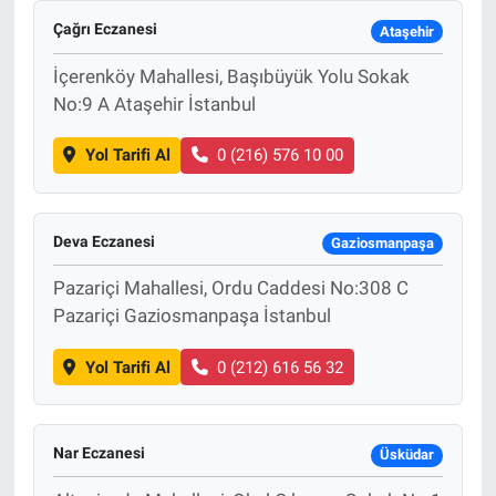
Çağrı Eczanesi
Ataşehir
İçerenköy Mahallesi, Başıbüyük Yolu Sokak
No:9 A Ataşehir İstanbul
Yol Tarifi Al
0 (216) 576 10 00
Deva Eczanesi
Gaziosmanpaşa
Pazariçi Mahallesi, Ordu Caddesi No:308 C
Pazariçi Gaziosmanpaşa İstanbul
Yol Tarifi Al
0 (212) 616 56 32
Nar Eczanesi
Üsküdar