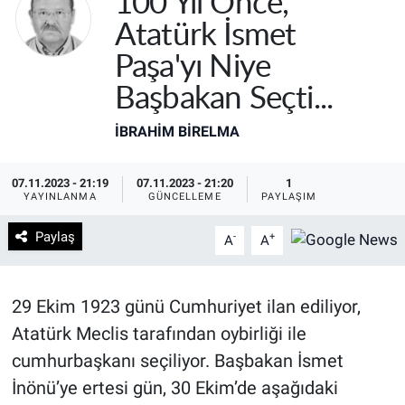
100 Yıl Önce,
Atatürk İsmet
Paşa'yı Niye
Başbakan Seçti...
İBRAHIM BİRELMA
07.11.2023 - 21:19
07.11.2023 - 21:20
1
YAYINLANMA
GÜNCELLEME
PAYLAŞIM
Paylaş
-
+
A
A
29 Ekim 1923 günü Cumhuriyet ilan ediliyor,
Atatürk Meclis tarafından oybirliği ile
cumhurbaşkanı seçiliyor. Başbakan İsmet
İnönü’ye ertesi gün, 30 Ekim’de aşağıdaki