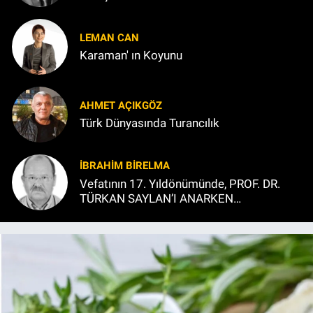
LEMAN CAN
Karaman' ın Koyunu
AHMET AÇIKGÖZ
Türk Dünyasında Turancılık
İBRAHIM BİRELMA
Vefatının 17. Yıldönümünde, PROF. DR.
TÜRKAN SAYLAN’I ANARKEN…