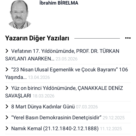
İbrahim BİRELMA
Yazarın Diğer Yazıları
Vefatının 17. Yıldönümünde, PROF. DR. TÜRKAN
SAYLAN’I ANARKEN…
23.05.2026
“23 Nisan Ulusal Egemenlik ve Çocuk Bayramı” 106
Yaşında...
13.04.2026
Yüz on birinci Yıldönümünde, ÇANAKKALE DENİZ
SAVAŞLARI
18.03.2026
8 Mart Dünya Kadınlar Günü
07.03.2026
“Yerel Basın Demokrasinin Denetçisidir”
29.12.2025
Namık Kemal (21.12.1840-2.12.1888)
11.12.2025