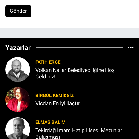
Gönder
Yazarlar
FATIH ERGE
Volkan Nallar Belediyeciliğine Hoş
Geldiniz!
BIRGÜL KEMİKSİZ
Vicdan En İyi İlaçtır
ELMAS BALIM
Tekirdağ İmam Hatip Lisesi Mezunlar
Buluşması