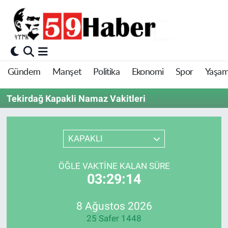
Gündem
Manşet
Politika
Ekonomi
Spor
Yaşa
Tekirdağ Kapakli Namaz Vakitleri
KAPAKLI
ÖĞLE VAKTINE KALAN SÜRE
03:29:14
8 Ağustos 2026
25 Safer 1448