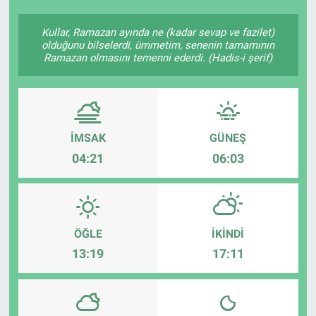
Kullar, Ramazan ayında ne (kadar sevap ve fazilet)
olduğunu bilselerdi, ümmetim, senenin tamamının
Ramazan olmasını temenni ederdi. (Hadis-i şerif)
İMSAK
GÜNEŞ
04:21
06:03
ÖĞLE
İKINDI
13:19
17:11