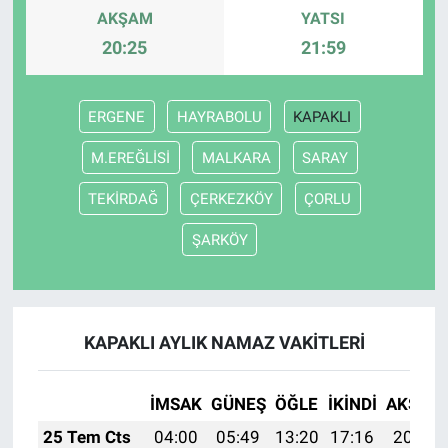
AKŞAM
YATSI
20:25
21:59
ERGENE
HAYRABOLU
KAPAKLI
M.EREĞLİSİ
MALKARA
SARAY
TEKİRDAĞ
ÇERKEZKÖY
ÇORLU
ŞARKÖY
KAPAKLI AYLIK NAMAZ VAKITLERI
İMSAK
GÜNEŞ
ÖĞLE
İKINDI
AKŞAM
25 Tem Cts
04:00
05:49
13:20
17:16
20:40