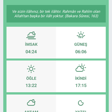
Ve sizin ilâhınız, bir tek ilâhtır. Rahmân ve Rahîm olan
Allah'tan başka bir ilâh yoktur. (Bakara Sûresi, 163)
İMSAK
GÜNEŞ
04:24
06:06
ÖĞLE
İKINDI
13:22
17:15