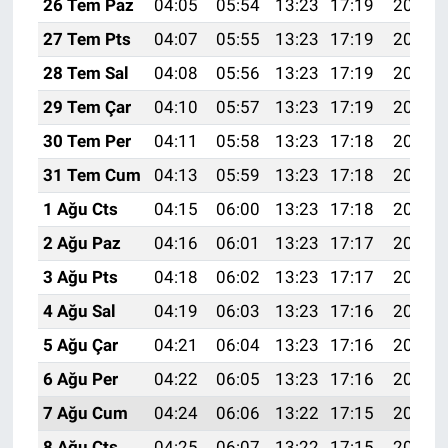
26 Tem Paz
04:05
05:54
13:23
17:19
20:42
27 Tem Pts
04:07
05:55
13:23
17:19
20:41
28 Tem Sal
04:08
05:56
13:23
17:19
20:40
29 Tem Çar
04:10
05:57
13:23
17:19
20:39
30 Tem Per
04:11
05:58
13:23
17:18
20:38
31 Tem Cum
04:13
05:59
13:23
17:18
20:37
1 Ağu Cts
04:15
06:00
13:23
17:18
20:36
2 Ağu Paz
04:16
06:01
13:23
17:17
20:35
3 Ağu Pts
04:18
06:02
13:23
17:17
20:34
4 Ağu Sal
04:19
06:03
13:23
17:16
20:33
5 Ağu Çar
04:21
06:04
13:23
17:16
20:32
6 Ağu Per
04:22
06:05
13:23
17:16
20:30
7 Ağu Cum
04:24
06:06
13:22
17:15
20:29
8 Ağu Cts
04:25
06:07
13:22
17:15
20:28