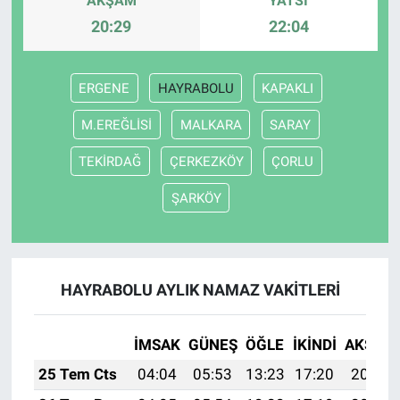
AKŞAM
YATSI
20:29
22:04
ERGENE
HAYRABOLU
KAPAKLI
M.EREĞLİSİ
MALKARA
SARAY
TEKİRDAĞ
ÇERKEZKÖY
ÇORLU
ŞARKÖY
HAYRABOLU AYLIK NAMAZ VAKITLERI
İMSAK
GÜNEŞ
ÖĞLE
İKINDI
AKŞAM
25 Tem Cts
04:04
05:53
13:23
17:20
20:43