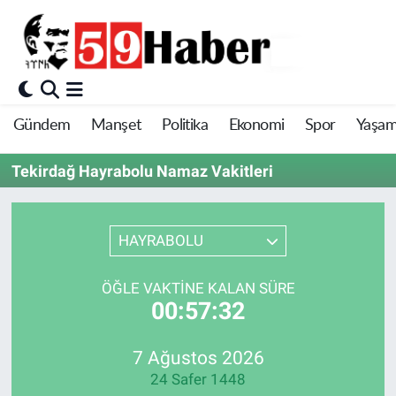
Gündem
Manşet
Politika
Ekonomi
Spor
Yaşa
Tekirdağ Hayrabolu Namaz Vakitleri
HAYRABOLU
ÖĞLE VAKTINE KALAN SÜRE
00:57:32
7 Ağustos 2026
24 Safer 1448