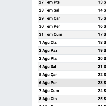
27 Tem Pts
13 S
28 Tem Sal
14 S
29 Tem Çar
15 S
30 Tem Per
16 S
31 Tem Cum
17 S
1 Ağu Cts
18 S
2 Ağu Paz
19 S
3 Ağu Pts
20 S
4 Ağu Sal
21 S
5 Ağu Çar
22 S
6 Ağu Per
23 S
7 Ağu Cum
24 S
8 Ağu Cts
25 S