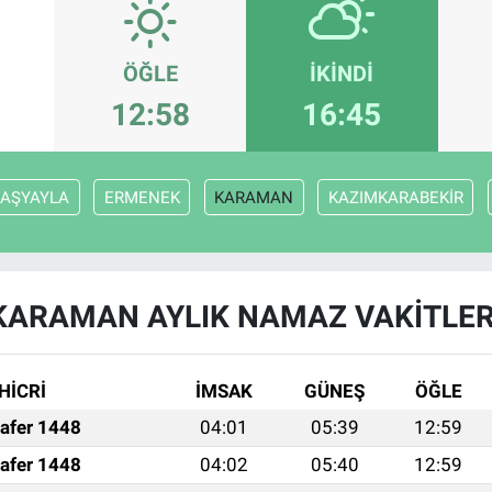
ÖĞLE
İKINDI
12:58
16:45
AŞYAYLA
ERMENEK
KARAMAN
KAZIMKARABEKİR
KARAMAN AYLIK NAMAZ VAKITLER
HİCRİ
İMSAK
GÜNEŞ
ÖĞLE
afer 1448
04:01
05:39
12:59
afer 1448
04:02
05:40
12:59