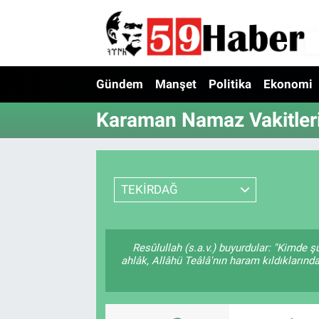
Gündem
Manşet
Politika
Ekonomi
Karaman Namaz Vakitler
TEKİRDAĞ
Resûlullah (s.a.v.) buyurdular: "Kimde 
ahlâk, Allâhü Teâlâ'nın haram kıldıklarınd