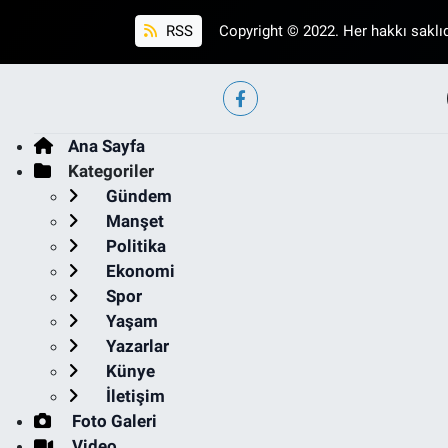
RSS
Copyright © 2022. Her hakkı saklıd
Ana Sayfa
Kategoriler
Gündem
Manşet
Politika
Ekonomi
Spor
Yaşam
Yazarlar
Künye
İletişim
Foto Galeri
Video