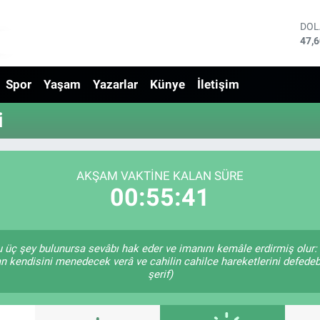
DO
47,
EU
55,
Spor
Yaşam
Yazarlar
Künye
İletişim
STE
64,
GRA
i
651
BİS
13.
BIT
AKŞAM VAKTINE KALAN SÜRE
64.
00:55:41
şu üç şey bulunursa sevâbı hak eder ve imanını kemâle erdirmiş olur: 
an kendisini menedecek verâ ve cahilin cahilce hareketlerini defedeb
şerif)