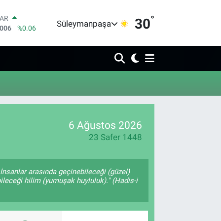
°
LAR
30
Süleymanpaşa
6006
%0.06
RO
0250
%0.02
RLİN
2398
%0.2
M ALTIN
3.94
%0.32
T100
768
%48
COIN
6 Ağustos 2026
602,05
%0.69
23 Safer 1448
İnsanlar arasında geçinebileceği (güzel)
ileceği hilim (yumuşak huyluluk)." (Hadis-i