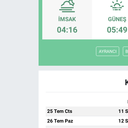
İMSAK
GÜNEŞ
04:16
05:49
AYRANCI
B
25 Tem Cts
11 S
26 Tem Paz
12 S