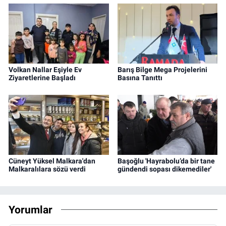
Volkan Nallar Eşiyle Ev
Barış Bilge Mega Projelerini
Ziyaretlerine Başladı
Basına Tanıttı
Cüneyt Yüksel Malkara'dan
Başoğlu 'Hayrabolu’da bir tane
Malkaralılara sözü verdi
gündendi sopası dikemediler'
Yorumlar