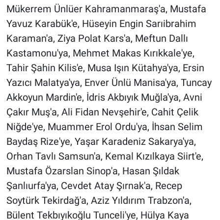
Mükerrem Ünlüer Kahramanmaraş'a, Mustafa
Yavuz Karabük'e, Hüseyin Engin Sarıibrahim
Karaman'a, Ziya Polat Kars'a, Meftun Dallı
Kastamonu'ya, Mehmet Makas Kırıkkale'ye,
Tahir Şahin Kilis'e, Musa Işın Kütahya'ya, Ersin
Yazıcı Malatya'ya, Enver Ünlü Manisa'ya, Tuncay
Akkoyun Mardin'e, İdris Akbıyık Muğla'ya, Avni
Çakır Muş'a, Ali Fidan Nevşehir'e, Cahit Çelik
Niğde'ye, Muammer Erol Ordu'ya, İhsan Selim
Baydaş Rize'ye, Yaşar Karadeniz Sakarya'ya,
Orhan Tavlı Samsun'a, Kemal Kızılkaya Siirt'e,
Mustafa Özarslan Sinop'a, Hasan Şıldak
Şanlıurfa'ya, Cevdet Atay Şırnak'a, Recep
Soytürk Tekirdağ'a, Aziz Yıldırım Trabzon'a,
Bülent Tekbıyıkoğlu Tunceli'ye, Hülya Kaya