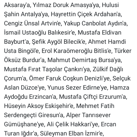
Aksaray'a, Yılmaz Doruk Amasya'ya, Hulusi
Şahin Antalya'ya, Hayrettin Çiçek Ardahan'a,
Cengiz Ünsal Artvin'e, Yakup Canbolat Aydın'a,
İsmail Ustaoğlu Balıkesir'e, Mustafa Eldivan
Bayburt'a, Şefik Aygöl Bilecik'e, Ahmet Hamdi
Usta Bingöl'e, Erol Karaömeroğlu Bitlis'e, Türker
Öksüz Burdur'a, Mahmut Demirtaş Bursa'ya,
Mustafa Fırat Taşolar Çankırı'ya, Zülkif Dağlı
Çorum'a, Ömer Faruk Coşkun Denizli'ye, Selçuk
Aslan Düzce'ye, Yunus Sezer Edirne'ye, Hamza
Aydoğdu Erzincan'a, Mustafa Çiftçi Erzurum'a,
Hüseyin Aksoy Eskişehir'e, Mehmet Fatih
Serdengeçti Giresun'a, Alper Tanrısever
Gümüşhane'ye, Ali Çelik Hakkari'ye, Ercan
Turan Iğdır'a, Süleyman Elban İzmir'e,