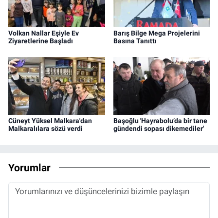
Volkan Nallar Eşiyle Ev
Barış Bilge Mega Projelerini
Ziyaretlerine Başladı
Basına Tanıttı
Cüneyt Yüksel Malkara'dan
Başoğlu 'Hayrabolu’da bir tane
Malkaralılara sözü verdi
gündendi sopası dikemediler'
Yorumlar