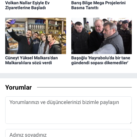
Volkan Nallar Eşiyle Ev
Barış Bilge Mega Projelerini
Ziyaretlerine Başladı
Basına Tanıttı
Cüneyt Yüksel Malkara'dan
Başoğlu 'Hayrabolu’da bir tane
Malkaralılara sözü verdi
gündendi sopası dikemediler'
Yorumlar