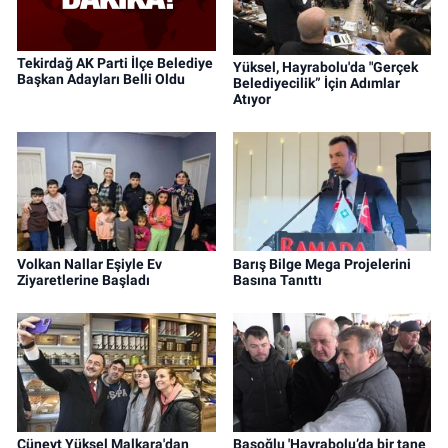
Tekirdağ AK Parti İlçe Belediye
Yüksel, Hayrabolu'da "Gerçek
Başkan Adayları Belli Oldu
Belediyecilik” İçin Adımlar
Atıyor
Volkan Nallar Eşiyle Ev
Barış Bilge Mega Projelerini
Ziyaretlerine Başladı
Basına Tanıttı
Cüneyt Yüksel Malkara'dan
Başoğlu 'Hayrabolu’da bir tane