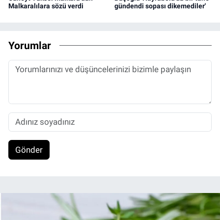
Malkaralılara sözü verdi
gündendi sopası dikemediler'
Yorumlar
Gönder