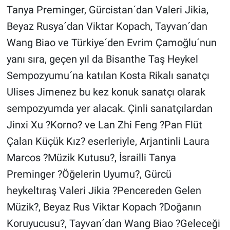
Tanya Preminger, Gürcistan´dan Valeri Jikia,
Beyaz Rusya´dan Viktar Kopach, Tayvan´dan
Wang Biao ve Türkiye´den Evrim Çamoğlu´nun
yanı sıra, geçen yıl da Bisanthe Taş Heykel
Sempozyumu´na katılan Kosta Rikalı sanatçı
Ulises Jimenez bu kez konuk sanatçı olarak
sempozyumda yer alacak. Çinli sanatçılardan
Jinxi Xu ?Korno? ve Lan Zhi Feng ?Pan Flüt
Çalan Küçük Kız? eserleriyle, Arjantinli Laura
Marcos ?Müzik Kutusu?, İsrailli Tanya
Preminger ?Öğelerin Uyumu?, Gürcü
heykeltıraş Valeri Jikia ?Pencereden Gelen
Müzik?, Beyaz Rus Viktar Kopach ?Doğanın
Koruyucusu?, Tayvan´dan Wang Biao ?Geleceği