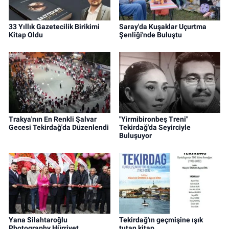
33 Yıllık Gazetecilik Birikimi
Saray'da Kuşaklar Uçurtma
Kitap Oldu
Şenliği'nde Buluştu
Trakya'nın En Renkli Şalvar
"Yirmibironbeş Treni"
Gecesi Tekirdağ'da Düzenlendi
Tekirdağ'da Seyirciyle
Buluşuyor
Yana Silahtaroğlu
Tekirdağ'ın geçmişine ışık
Photography Hürriyet
tutan kitap