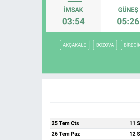
İMSAK
GÜNEŞ
03:54
05:26
AKÇAKALE
BOZOVA
BİRECİ
25 Tem Cts
11 S
26 Tem Paz
12 S