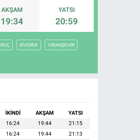
AKŞAM
YATSI
19:34
20:59
URUÇ
SİVEREK
VİRANŞEHİR
İKINDI
AKŞAM
YATSI
16:24
19:44
21:15
16:24
19:44
21:13