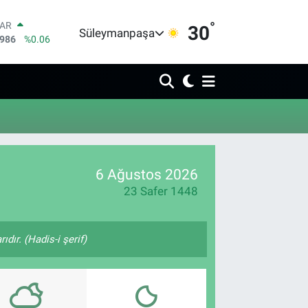
°
LAR
30
Süleymanpaşa
5986
%0.06
RO
0700
%0.1
RLİN
2438
%0.21
M ALTIN
3.94
%0.32
T100
768
%48
COIN
6 Ağustos 2026
602,05
%0.69
23 Safer 1448
ıdır. (Hadis-i şerif)