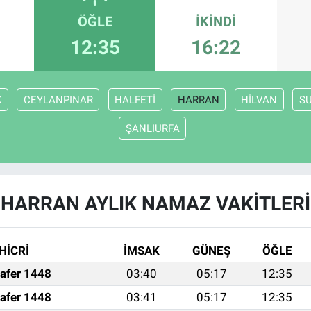
ÖĞLE
İKINDI
12:35
16:22
K
CEYLANPINAR
HALFETİ
HARRAN
HİLVAN
S
ŞANLIURFA
HARRAN AYLIK NAMAZ VAKITLERI
HİCRİ
İMSAK
GÜNEŞ
ÖĞLE
afer 1448
03:40
05:17
12:35
afer 1448
03:41
05:17
12:35