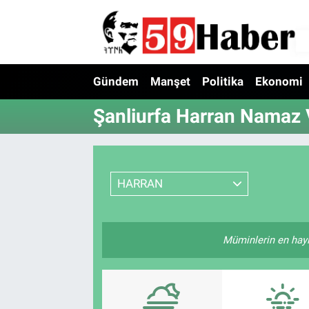
Gündem
Manşet
Politika
Ekonomi
Şanliurfa Harran Namaz V
HARRAN
Müminlerin en hayırl