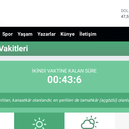
DO
47,
EU
55,
Spor
Yaşam
Yazarlar
Künye
İletişim
STE
64,
GRA
akitleri
651
BİS
13.
BIT
İKINDI VAKTINE KALAN SÜRE
64.
00:43:6
ıları, kanaatkâr olanlarıdır, en şerlileri de tamahkâr (açgözlü) olanlar