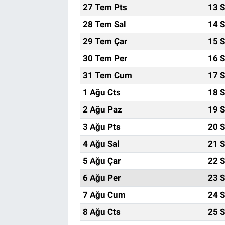
27 Tem Pts
13 S
28 Tem Sal
14 S
29 Tem Çar
15 S
30 Tem Per
16 S
31 Tem Cum
17 S
1 Ağu Cts
18 S
2 Ağu Paz
19 S
3 Ağu Pts
20 S
4 Ağu Sal
21 S
5 Ağu Çar
22 S
6 Ağu Per
23 S
7 Ağu Cum
24 S
8 Ağu Cts
25 S