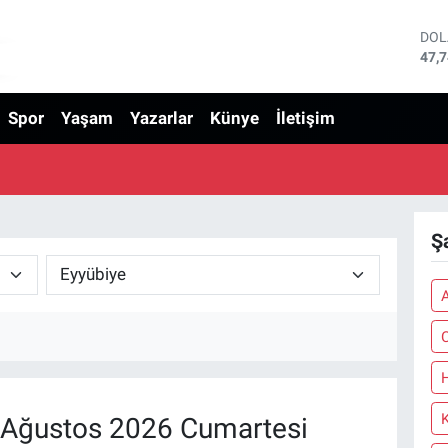
DO
47,
EU
55,
Spor
Yaşam
Yazarlar
Künye
İletişim
STE
64,
GRA
666
BİS
13.
BIT
Ş
64.
C
H
Ağustos 2026 Cumartesi