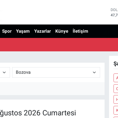
DO
47,
EU
55,
Spor
Yaşam
Yazarlar
Künye
İletişim
STE
64,
GRA
666
BİS
13.
BIT
Ş
64.
C
H
ğustos 2026 Cumartesi