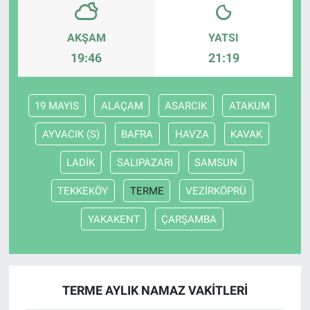
AKŞAM
YATSI
19:46
21:19
19 MAYIS
ALAÇAM
ASARCIK
ATAKUM
AYVACIK (S)
BAFRA
HAVZA
KAVAK
LADİK
SALIPAZARI
SAMSUN
TEKKEKÖY
TERME
VEZİRKÖPRÜ
YAKAKENT
ÇARŞAMBA
TERME AYLIK NAMAZ VAKITLERI