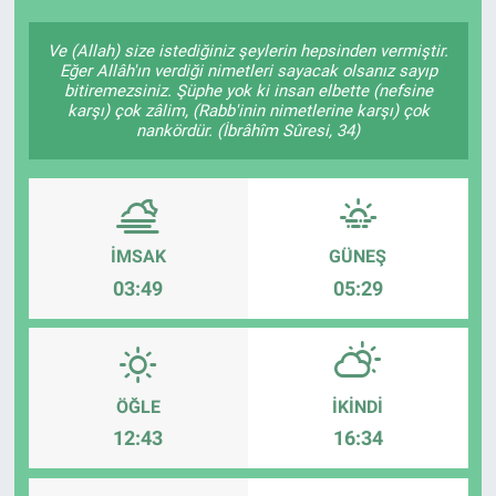
Ve (Allah) size istediğiniz şeylerin hepsinden vermiştir.
Eğer Allâh'ın verdiği nimetleri sayacak olsanız sayıp
bitiremezsiniz. Şüphe yok ki insan elbette (nefsine
karşı) çok zâlim, (Rabb'inin nimetlerine karşı) çok
nankördür. (İbrâhîm Sûresi, 34)
İMSAK
GÜNEŞ
03:49
05:29
ÖĞLE
İKINDI
12:43
16:34