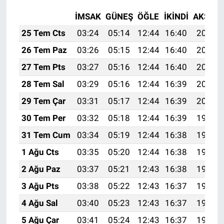
İMSAK
GÜNEŞ
ÖĞLE
İKINDI
AKŞAM
25 Tem Cts
03:24
05:14
12:44
16:40
20:04
26 Tem Paz
03:26
05:15
12:44
16:40
20:03
27 Tem Pts
03:27
05:16
12:44
16:40
20:02
28 Tem Sal
03:29
05:16
12:44
16:39
20:01
29 Tem Çar
03:31
05:17
12:44
16:39
20:00
30 Tem Per
03:32
05:18
12:44
16:39
19:59
31 Tem Cum
03:34
05:19
12:44
16:38
19:58
1 Ağu Cts
03:35
05:20
12:44
16:38
19:57
2 Ağu Paz
03:37
05:21
12:43
16:38
19:56
3 Ağu Pts
03:38
05:22
12:43
16:37
19:55
4 Ağu Sal
03:40
05:23
12:43
16:37
19:53
5 Ağu Çar
03:41
05:24
12:43
16:37
19:52