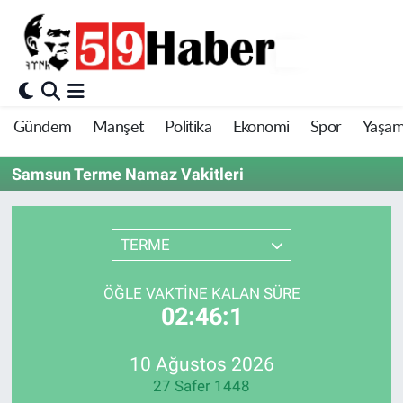
Gündem
Manşet
Politika
Ekonomi
Spor
Yaşa
Samsun Terme Namaz Vakitleri
TERME
ÖĞLE VAKTINE KALAN SÜRE
02:46:1
10 Ağustos 2026
27 Safer 1448