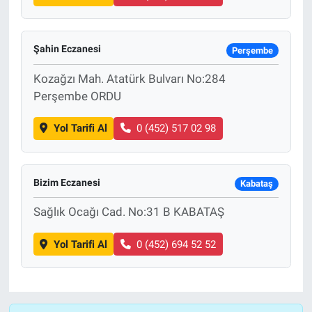
Şahin Eczanesi
Perşembe
Kozağzı Mah. Atatürk Bulvarı No:284
Perşembe ORDU
Yol Tarifi Al
0 (452) 517 02 98
Bizim Eczanesi
Kabataş
Sağlık Ocağı Cad. No:31 B KABATAŞ
Yol Tarifi Al
0 (452) 694 52 52