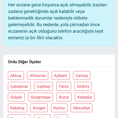
Her eczane gece boyunca açık olmayabilir, bazıları
sadece gerektiğinde açık kalabilir veya
beklenmedik durumlar nedeniyle nöbete
gelemeyebilir. Bu nedenle, yola çıkmadan önce
eczanenin açık olduğunu telefon aracılığıyla teyit
etmeniz iyi bir fikir olacaktır.
Ordu Diğer İlçeler
Akkuş
Altinordu
Aybasti
Çamaş
Çatalpinar
Çaybaşi
Fatsa
Gölköy
Gülyali
Gürgentepe
İkizce
Kabadüz
Kabataş
Korgan
Kumru
Mesudiye