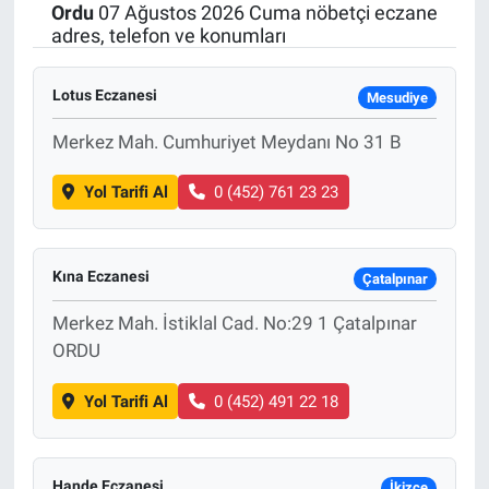
Ordu
07 Ağustos 2026 Cuma nöbetçi eczane
adres, telefon ve konumları
Lotus Eczanesi
Mesudiye
Merkez Mah. Cumhuriyet Meydanı No 31 B
Yol Tarifi Al
0 (452) 761 23 23
Kına Eczanesi
Çatalpınar
Merkez Mah. İstiklal Cad. No:29 1 Çatalpınar
ORDU
Yol Tarifi Al
0 (452) 491 22 18
Hande Eczanesi
İkizce