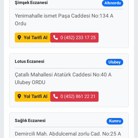
Şimşek Eczanesi
Altınordu
Yenimahalle ismet Paşa Caddesi No:134 A
Ordu
Yol Tarifi Al
0 (452) 233 17 25
Lotus Eczanesi
Ulubey
Çatallı Mahallesi Atatürk Caddesi No:40 A
Ulubey ORDU
Yol Tarifi Al
0 (452) 861 22 21
Sağlık Eczanesi
Kumru
Demircili Mah. Abdulcemal zorlu Cad. No:25 A