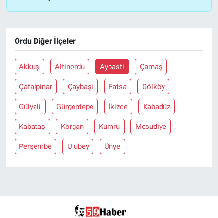
Ordu Diğer İlçeler
Akkuş
Altinordu
Aybasti
Çamaş
Çatalpinar
Çaybaşi
Fatsa
Gölköy
Gülyali
Gürgentepe
İkizce
Kabadüz
Kabataş
Korgan
Kumru
Mesudiye
Perşembe
Ulubey
Ünye