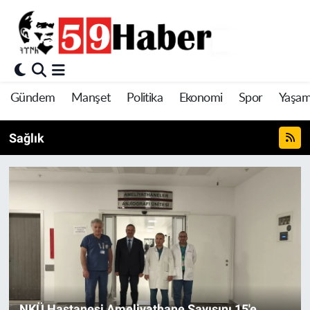
Gündem
Manşet
Politika
Ekonomi
Spor
Yaşa
Sağlık
NKÜ Hastanesi Ameliyathane Sayısını 15'e