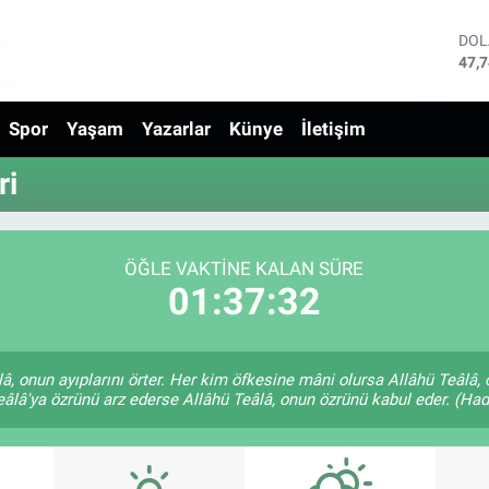
DO
47,
EU
55,
Spor
Yaşam
Yazarlar
Künye
İletişim
STE
64,
GRA
ri
666
BİS
13.
BIT
ÖĞLE VAKTINE KALAN SÜRE
64.
01:37:32
lâ, onun ayıplarını örter. Her kim öfkesine mâni olursa Allâhü Teâl
âlâ'ya özrünü arz ederse Allâhü Teâlâ, onun özrünü kabul eder. (Hadi