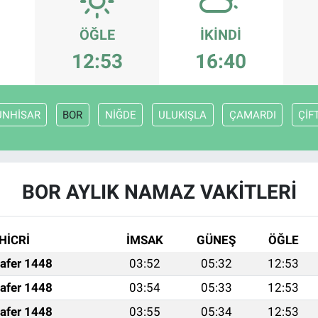
ÖĞLE
İKINDI
12:53
16:40
UNHİSAR
BOR
NİĞDE
ULUKIŞLA
ÇAMARDI
ÇİF
BOR AYLIK NAMAZ VAKITLERI
HİCRİ
İMSAK
GÜNEŞ
ÖĞLE
afer 1448
03:52
05:32
12:53
afer 1448
03:54
05:33
12:53
afer 1448
03:55
05:34
12:53