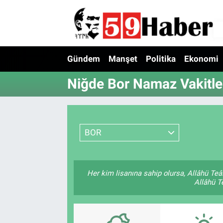
Gündem
Manşet
Politika
Ekonomi
Niğde Bor Namaz Vakitle
BOR
Her kim lisanına sahip olursa, Allâhü Teâ
Allâhü Te