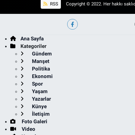
RSS
Copyright © 2022. Her hakkı saklıd
Ana Sayfa
Kategoriler
Gündem
Manşet
Politika
Ekonomi
Spor
Yaşam
Yazarlar
Künye
İletişim
Foto Galeri
Video