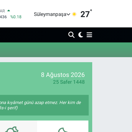
°
LAR
27
Süleymanpaşa
7436
%0.18
RO
2510
%0.32
RLİN
4811
%0.38
M ALTIN
0.55
%0.03
T100
779
%-14
COIN
8 Ağustos 2026
959,79
%1.11
25 Safer 1448
â, ona kıyâmet günü azap etmez. Her kim de
s-i şerif)