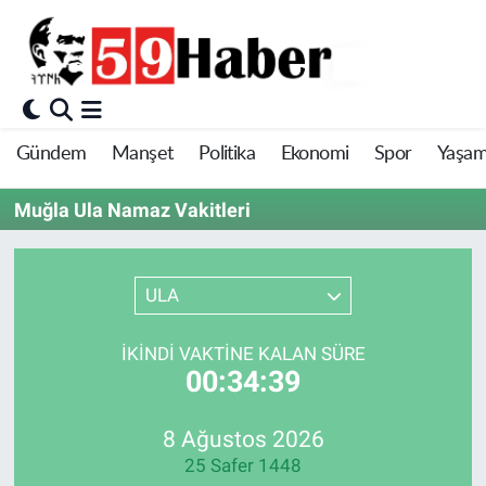
Gündem
Manşet
Politika
Ekonomi
Spor
Yaşa
Muğla Ula Namaz Vakitleri
ULA
İKINDI VAKTINE KALAN SÜRE
00:34:39
8 Ağustos 2026
25 Safer 1448