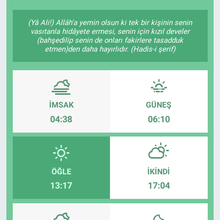
(Yâ Ali!) Allâh'a yemin olsun ki tek bir kişinin senin
vasıtanla hidâyete ermesi, senin için kızıl develer
(bahşedilip senin de onları fakirlere tasadduk
etmen)den daha hayırlıdır. (Hadis-i şerif)
İMSAK
GÜNEŞ
04:38
06:10
ÖĞLE
İKINDI
13:17
17:04