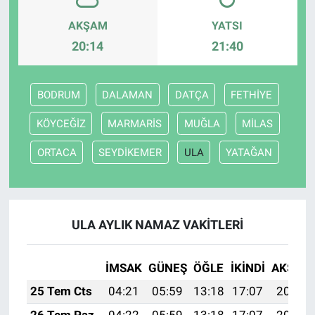
AKŞAM
YATSI
20:14
21:40
BODRUM
DALAMAN
DATÇA
FETHİYE
KÖYCEĞİZ
MARMARİS
MUĞLA
MİLAS
ORTACA
SEYDİKEMER
ULA
YATAĞAN
ULA AYLIK NAMAZ VAKITLERI
İMSAK
GÜNEŞ
ÖĞLE
İKINDI
AKŞAM
25 Tem Cts
04:21
05:59
13:18
17:07
20:27