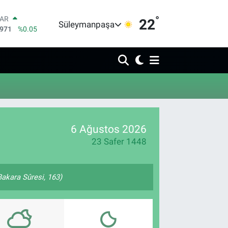
°
LAR
22
Süleymanpaşa
5971
%0.05
RO
1336
%0.18
RLİN
2534
%0.22
M ALTIN
7.85
%0.54
T100
703
%11
COIN
6 Ağustos 2026
475,47
%0.66
23 Safer 1448
(Bakara Sûresi, 163)