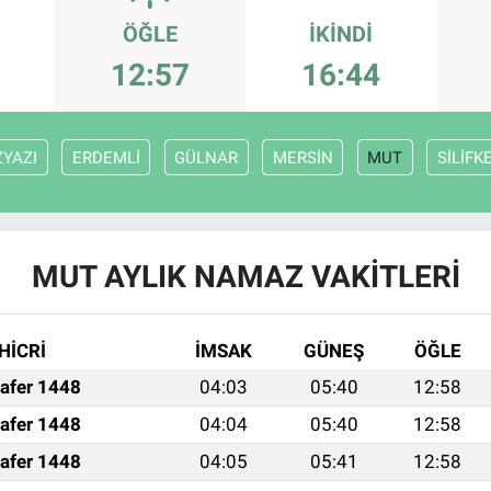
ÖĞLE
İKINDI
12:57
16:44
ZYAZI
ERDEMLİ
GÜLNAR
MERSİN
MUT
SİLİFK
MUT AYLIK NAMAZ VAKITLERI
HİCRİ
İMSAK
GÜNEŞ
ÖĞLE
afer 1448
04:03
05:40
12:58
afer 1448
04:04
05:40
12:58
afer 1448
04:05
05:41
12:58