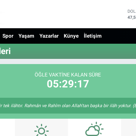
DO
47,
EU
55,
Spor
Yaşam
Yazarlar
Künye
İletişim
STE
64,
GRA
eri
652
BİS
13.
BIT
ÖĞLE VAKTINE KALAN SÜRE
64.
05:29:17
bir tek ilâhtır. Rahmân ve Rahîm olan Allah'tan başka bir ilâh yoktur. 