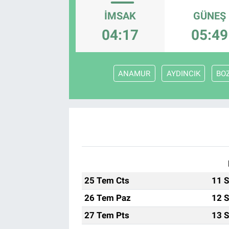
İMSAK
GÜNEŞ
04:17
05:49
ANAMUR
AYDINCIK
BO
25 Tem Cts
11 S
26 Tem Paz
12 S
27 Tem Pts
13 S