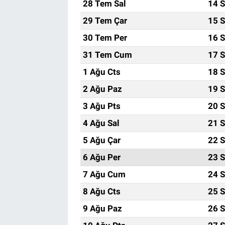
28 Tem Sal
14 S
29 Tem Çar
15 S
30 Tem Per
16 S
31 Tem Cum
17 S
1 Ağu Cts
18 S
2 Ağu Paz
19 S
3 Ağu Pts
20 S
4 Ağu Sal
21 S
5 Ağu Çar
22 S
6 Ağu Per
23 S
7 Ağu Cum
24 S
8 Ağu Cts
25 S
9 Ağu Paz
26 S