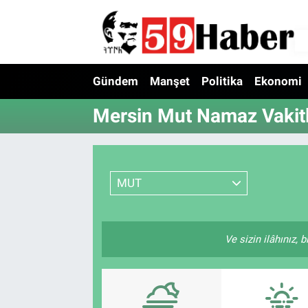
Gündem
Manşet
Politika
Ekonomi
Mersin Mut Namaz Vakitl
MUT
Ve sizin ilâhınız, 