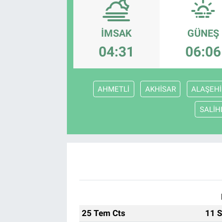
İMSAK
GÜNEŞ
04:31
06:06
AHMETLİ
AKHİSAR
ALAŞEHİ
SALİH
25 Tem Cts
11 S