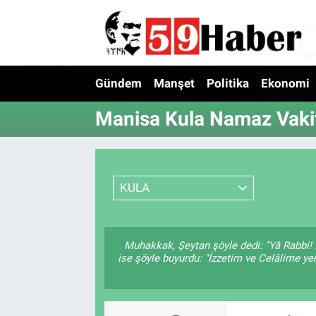
Gündem
Manşet
Politika
Ekonomi
Manisa Kula Namaz Vakit
KULA
Muhakkak, Şeytan şöyle dedi: "Yâ Rabbi! 
ise şöyle buyurdu: "İzzetim ve Celâlime ye