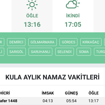
ÖĞLE
İKINDI
13:16
17:05
R
DEMİRCİ
GÖLMARMARA
GÖRDES
KIRKAĞAÇ
Lİ
SARIGÖL
SARUHANLI
SELENDİ
SOMA
TURG
KULA AYLIK NAMAZ VAKITLERI
HİCRİ
İMSAK
GÜNEŞ
ÖĞLE
afer 1448
04:13
05:54
13:17