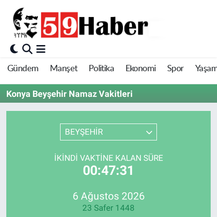
Gündem
Manşet
Politika
Ekonomi
Spor
Yaşa
Konya Beyşehir Namaz Vakitleri
BEYŞEHİR
İKINDI VAKTINE KALAN SÜRE
00:47:31
6 Ağustos 2026
23 Safer 1448