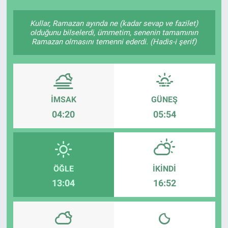
Kullar, Ramazan ayında ne (kadar sevap ve fazilet)
olduğunu bilselerdi, ümmetim, senenin tamamının
Ramazan olmasını temenni ederdi. (Hadis-i şerif)
İMSAK
GÜNEŞ
04:20
05:54
ÖĞLE
İKINDI
13:04
16:52