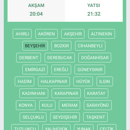
AKŞAM
YATSI
20:04
21:32
AHIRLI
AKÖREN
AKŞEHİR
ALTINEKİN
BEYŞEHİR
BOZKIR
CİHANBEYLİ
DERBENT
DEREBUCAK
DOĞANHİSAR
EMİRGAZİ
EREĞLİ
GÜNEYSINIR
HADİM
HALKAPINAR
HÜYÜK
ILGIN
KADINHANI
KARAPINAR
KARATAY
KONYA
KULU
MERAM
SARAYÖNÜ
SELÇUKLU
SEYDİŞEHİR
TAŞKENT
TUZLUKÇU
YALIHÜYÜK
YUNAK
ÇELTİK