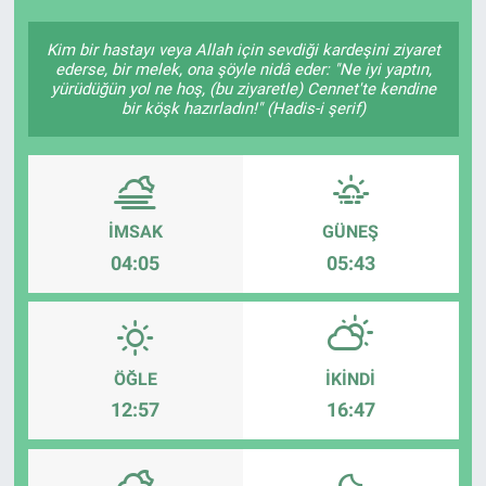
Kim bir hastayı veya Allah için sevdiği kardeşini ziyaret
ederse, bir melek, ona şöyle nidâ eder: "Ne iyi yaptın,
yürüdüğün yol ne hoş, (bu ziyaretle) Cennet'te kendine
bir köşk hazırladın!" (Hadis-i şerif)
İMSAK
GÜNEŞ
04:05
05:43
ÖĞLE
İKINDI
12:57
16:47