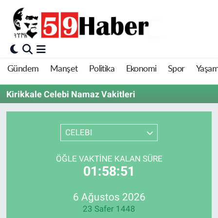
Gündem
Manşet
Politika
Ekonomi
Spor
Yaşa
Kirikkale Celebi Namaz Vakitleri
CELEBI
ÖĞLE VAKTINE KALAN SÜRE
01:58:51
6 Ağustos 2026
23 Safer 1448