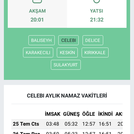
AKŞAM
YATSI
20:01
21:32
BALISEYH
CELEBI
DELICE
KARAKECILI
KESKİN
KIRIKKALE
SULAKYURT
CELEBI AYLIK NAMAZ VAKITLERI
İMSAK
GÜNEŞ
ÖĞLE
İKINDI
AKŞAM
25 Tem Cts
03:48
05:32
12:57
16:51
20:13