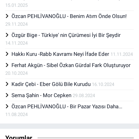
15.01.2025
Özcan PEHLİVANOĞLU - Benim Atım Önde Olsun!
29.11.2024
Özgür Bige - Türkiye' nin Çürümesi İyi Bir Şeydir
14.11.2024
Hakkı Kuru -Rabb Kavramı Neyi İfade Eder
11.11.2024
Ferhat Akgün - Sibel Özkan Gürdal Fark Oluşturuyor
20.10.2024
Kadir Çebi - Eber Gölü Bile Kurudu
16.10.2024
Sema Şahin - Mor Cepken
29.08.2024
Özcan PEHLİVANOĞLU - Bir Pazar Yazısı Daha...
11.08.2024
Yorumlar