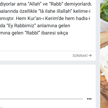
 diyorlar ama “Allah” ve “Rabb” demiyorlardı.
larında özellikle “lâ ilahe illallah” kelime-i
anmıştır. Hem Kur’an-ı Kerim’de hem hadis-i
 da “Ey Rabbimiz” anlamına gelen
mına gelen “Rabbî” ibaresi sıkça
SONRAKI