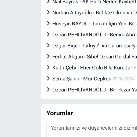
Nail Bayrak - AK Parti Neden Kaybett
Nurhan Altayoğlu - Birlikte Olmanın
Hüseyin BAYOL - Turizm İçin Yeni Bi
Özcan PEHLİVANOĞLU - Benim Atım
Özgür Bige - Türkiye' nin Çürümesi İyi
Ferhat Akgün - Sibel Özkan Gürdal F
Kadir Çebi - Eber Gölü Bile Kurudu
16
Sema Şahin - Mor Cepken
29.08.2024
Özcan PEHLİVANOĞLU - Bir Pazar Yaz
Yorumlar