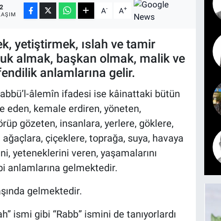
2
-
+
A
A
LAŞIM
k, yetiştirmek, ıslah ve tamir
uk almak, başkan olmak, malik ve
endilik anlamlarına gelir.
bbü’l-âlemîn ifadesi ise kâinattaki bütün
biye eden, kemale erdiren, yöneten,
görüp gözeten, insanlara, yerlere, göklere,
, ağaçlara, çiçeklere, toprağa, suya, havaya
ni, yeteneklerini veren, yaşamalarını
bi anlamlarına gelmektedir.
başında gelmektedir.
h” ismi gibi “Rabb” ismini de tanıyorlardı