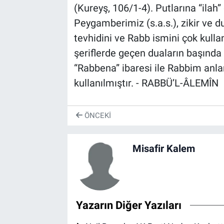
(Kureyş, 106/1-4). Putlarına “ilah”
Peygamberimiz (s.a.s.), zikir ve dua
tevhidini ve Rabb ismini çok kull
şeriflerde geçen duaların başında
“Rabbena” ibaresi ile Rabbim anla
kullanılmıştır. - RABBÜ’L-ÂLEMÎN
ÖNCEKI
Misafir Kalem
Yazarın Diğer Yazıları