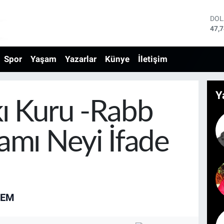
DO
47,
EU
55,
Spor
Yaşam
Yazarlar
Künye
İletişim
STE
64,
GRA
664
Y
BİS
ı Kuru -Rabb
13.
BIT
64.
amı Neyi İfade
LEM