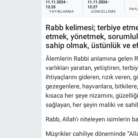
11.11.2024 -
11.11.2024 -
12:25
12:27
PAY
YAYINLANMA
GÜNCELLEME
Rabb kelimesi; terbiye etme
etmek, yönetmek, sorumlul
sahip olmak, üstünlük ve ef
Âlemlerin Rabbi anlamına gelen Ra
varlıkları yaratan, yetiştiren, ter
ihtiyaçlarını gideren, rızık veren, 
gezegenlere, hayvanlara, bitkilere
kısaca her şeye nizamını, güzelliği
sağlayan, her şeyin maliki ve sahi
Rabb, Allah’ı niteleyen isimlerin 
Müşrikler cahiliye döneminde “Alla