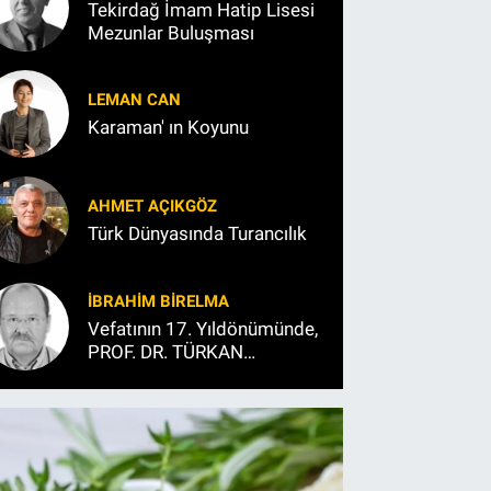
Tekirdağ İmam Hatip Lisesi
Mezunlar Buluşması
LEMAN CAN
Karaman' ın Koyunu
AHMET AÇIKGÖZ
Türk Dünyasında Turancılık
İBRAHIM BİRELMA
Vefatının 17. Yıldönümünde,
PROF. DR. TÜRKAN
SAYLAN’I ANARKEN…