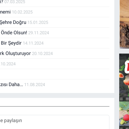
i?
07.03.2025
 Önemi
10.02.2025
r Şehre Doğru
15.01.2025
 Önde Olsun!
29.11.2024
 Bir Şeydir
14.11.2024
ark Oluşturuyor
20.10.2024
.10.2024
ısı Daha...
11.08.2024