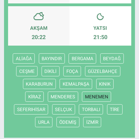
AKŞAM
YATSI
20:22
21:50
ALİAĞA
BAYINDIR
BERGAMA
BEYDAĞ
CEŞME
DİKİLİ
FOÇA
GÜZELBAHÇE
KARABURUN
KEMALPAŞA
KINIK
KİRAZ
MENDERES
MENEMEN
SEFERIHİSAR
SELÇUK
TORBALI
TİRE
URLA
ÖDEMİŞ
İZMİR