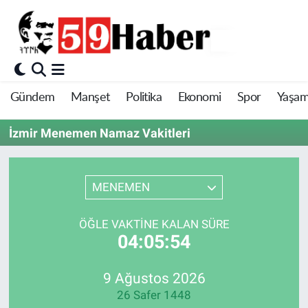
Gündem
Manşet
Politika
Ekonomi
Spor
Yaşa
İzmir Menemen Namaz Vakitleri
MENEMEN
ÖĞLE VAKTINE KALAN SÜRE
04:05:54
9 Ağustos 2026
26 Safer 1448