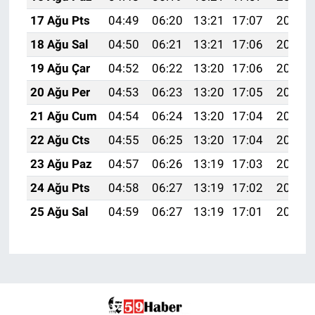
17 Ağu Pts
04:49
06:20
13:21
17:07
20:12
18 Ağu Sal
04:50
06:21
13:21
17:06
20:10
19 Ağu Çar
04:52
06:22
13:20
17:06
20:09
20 Ağu Per
04:53
06:23
13:20
17:05
20:08
21 Ağu Cum
04:54
06:24
13:20
17:04
20:06
22 Ağu Cts
04:55
06:25
13:20
17:04
20:05
23 Ağu Paz
04:57
06:26
13:19
17:03
20:03
24 Ağu Pts
04:58
06:27
13:19
17:02
20:02
25 Ağu Sal
04:59
06:27
13:19
17:01
20:00