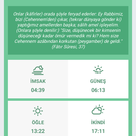
Onlar (kâfirler) orada şöyle feryad ederler: Ey Rabbimiz,
bizi (Cehennem'den) çıkar, (tekrar dünyaya gönder ki)
yaptığımız amellerden başka; sâlih amel işleyelim.
(Onlara şöyle denilir:) "Size, düşünecek bir kimsenin
düşüneceği kadar ömür vermedik mi ki? Hem size
Cehennem azâbından korkutan (peygamber) de geldi."
(Fâtır Sûresi, 37)
İMSAK
GÜNEŞ
04:39
06:13
ÖĞLE
İKINDI
13:22
17:11