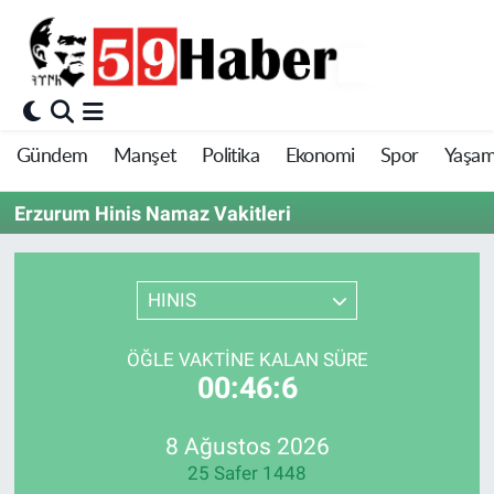
Gündem
Manşet
Politika
Ekonomi
Spor
Yaşa
Erzurum Hinis Namaz Vakitleri
HINIS
ÖĞLE VAKTINE KALAN SÜRE
00:46:6
8 Ağustos 2026
25 Safer 1448