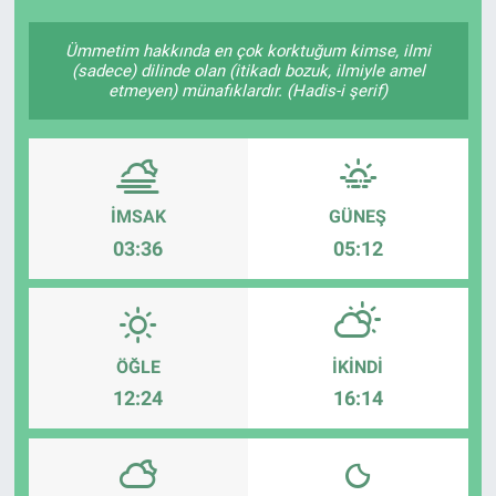
Ümmetim hakkında en çok korktuğum kimse, ilmi
(sadece) dilinde olan (itikadı bozuk, ilmiyle amel
etmeyen) münafıklardır. (Hadis-i şerif)
İMSAK
GÜNEŞ
03:36
05:12
ÖĞLE
İKINDI
12:24
16:14