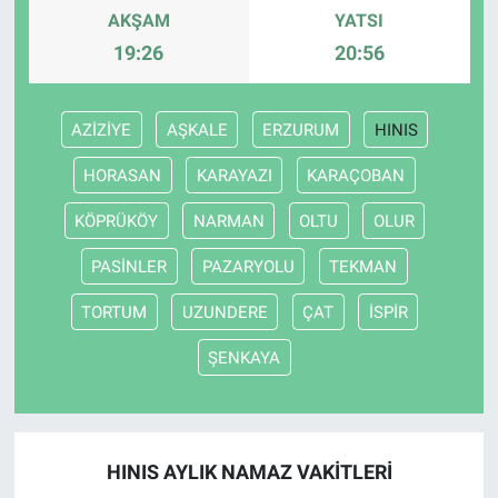
AKŞAM
YATSI
19:26
20:56
AZİZİYE
AŞKALE
ERZURUM
HINIS
HORASAN
KARAYAZI
KARAÇOBAN
KÖPRÜKÖY
NARMAN
OLTU
OLUR
PASİNLER
PAZARYOLU
TEKMAN
TORTUM
UZUNDERE
ÇAT
İSPİR
ŞENKAYA
HINIS AYLIK NAMAZ VAKITLERI