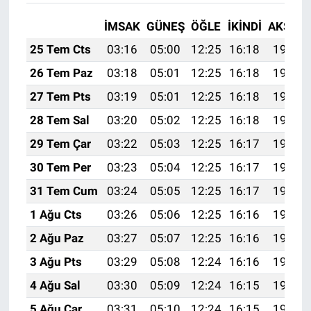
İMSAK
GÜNEŞ
ÖĞLE
İKINDI
AKŞAM
25 Tem Cts
03:16
05:00
12:25
16:18
19:40
26 Tem Paz
03:18
05:01
12:25
16:18
19:39
27 Tem Pts
03:19
05:01
12:25
16:18
19:38
28 Tem Sal
03:20
05:02
12:25
16:18
19:37
29 Tem Çar
03:22
05:03
12:25
16:17
19:36
30 Tem Per
03:23
05:04
12:25
16:17
19:35
31 Tem Cum
03:24
05:05
12:25
16:17
19:34
1 Ağu Cts
03:26
05:06
12:25
16:16
19:33
2 Ağu Paz
03:27
05:07
12:25
16:16
19:32
3 Ağu Pts
03:29
05:08
12:24
16:16
19:31
4 Ağu Sal
03:30
05:09
12:24
16:15
19:30
5 Ağu Çar
03:31
05:10
12:24
16:15
19:29