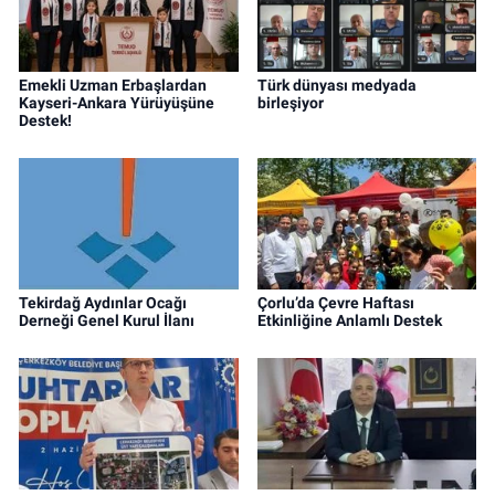
Emekli Uzman Erbaşlardan
Türk dünyası medyada
Kayseri-Ankara Yürüyüşüne
birleşiyor
Destek!
Tekirdağ Aydınlar Ocağı
Çorlu’da Çevre Haftası
Derneği Genel Kurul İlanı
Etkinliğine Anlamlı Destek