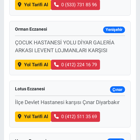
Yol Tarifi Al
0 (533) 731 85 96
Orman Eczanesi
Yenişehir
ÇOCUK HASTANESİ YOLU DİYAR GALERİA
ARKASI LEVENT LOJMANLARI KARŞISI
Yol Tarifi Al
0 (412) 224 16 79
Lotus Eczanesi
Çınar
İlçe Devlet Hastanesi karşısı Çınar Diyarbakır
Yol Tarifi Al
0 (412) 511 35 69