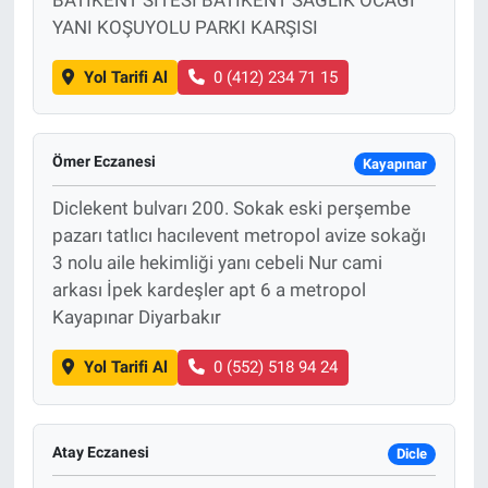
YANI KOŞUYOLU PARKI KARŞISI
Yol Tarifi Al
0 (412) 234 71 15
Ömer Eczanesi
Kayapınar
Diclekent bulvarı 200. Sokak eski perşembe
pazarı tatlıcı hacılevent metropol avize sokağı
3 nolu aile hekimliği yanı cebeli Nur cami
arkası İpek kardeşler apt 6 a metropol
Kayapınar Diyarbakır
Yol Tarifi Al
0 (552) 518 94 24
Atay Eczanesi
Dicle