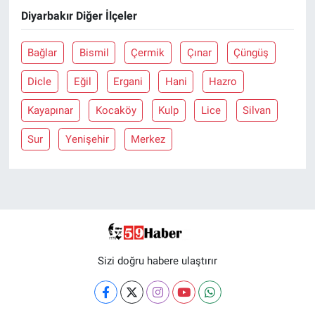
Diyarbakır Diğer İlçeler
Bağlar
Bismil
Çermik
Çınar
Çüngüş
Dicle
Eğil
Ergani
Hani
Hazro
Kayapınar
Kocaköy
Kulp
Lice
Silvan
Sur
Yenişehir
Merkez
Sizi doğru habere ulaştırır