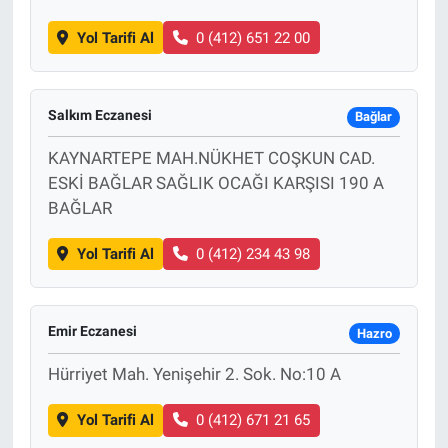
Yol Tarifi Al
0 (412) 651 22 00
Salkım Eczanesi
Bağlar
KAYNARTEPE MAH.NÜKHET COŞKUN CAD.
ESKİ BAĞLAR SAĞLIK OCAĞI KARŞISI 190 A
BAĞLAR
Yol Tarifi Al
0 (412) 234 43 98
Emir Eczanesi
Hazro
Hürriyet Mah. Yenişehir 2. Sok. No:10 A
Yol Tarifi Al
0 (412) 671 21 65