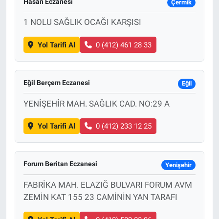
Hasan Eczanesi
Çermik
1 NOLU SAĞLIK OCAĞI KARŞISI
Yol Tarifi Al
0 (412) 461 28 33
Eğil Berçem Eczanesi
Eğil
YENİŞEHİR MAH. SAĞLIK CAD. NO:29 A
Yol Tarifi Al
0 (412) 233 12 25
Forum Beritan Eczanesi
Yenişehir
FABRİKA MAH. ELAZIĞ BULVARI FORUM AVM
ZEMİN KAT 155 23 CAMİNİN YAN TARAFI