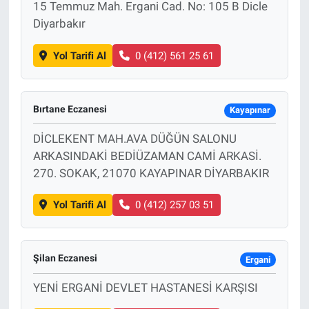
15 Temmuz Mah. Ergani Cad. No: 105 B Dicle
Diyarbakır
Yol Tarifi Al
0 (412) 561 25 61
Bırtane Eczanesi
Kayapınar
DİCLEKENT MAH.AVA DÜĞÜN SALONU
ARKASINDAKİ BEDİÜZAMAN CAMİ ARKASİ.
270. SOKAK, 21070 KAYAPINAR DİYARBAKIR
Yol Tarifi Al
0 (412) 257 03 51
Şilan Eczanesi
Ergani
YENİ ERGANİ DEVLET HASTANESİ KARŞISI