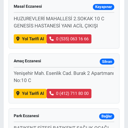
Masal Eczanesi
Kayapınar
HUZUREVLERİ MAHALLESİ 2.SOKAK 10 C
GENESİS HASTANESİ YANI ACİL ÇIKIŞI
Yol Tarifi Al
0 (535) 063 16 66
Amaç Eczanesi
Silvan
Yenişehir Mah. Esenlik Cad. Burak 2 Apartmanı
No:10 C
Yol Tarifi Al
0 (412) 711 80 00
Park Eczanesi
Bağlar
BATIKENT SİTESİ BATIKENT SAĞLIK OCAĞI