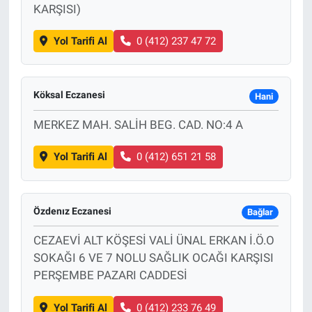
KARŞISI)
Yol Tarifi Al
0 (412) 237 47 72
Köksal Eczanesi
Hani
MERKEZ MAH. SALİH BEG. CAD. NO:4 A
Yol Tarifi Al
0 (412) 651 21 58
Özdenız Eczanesi
Bağlar
CEZAEVİ ALT KÖŞESİ VALİ ÜNAL ERKAN İ.Ö.O
SOKAĞI 6 VE 7 NOLU SAĞLIK OCAĞI KARŞISI
PERŞEMBE PAZARI CADDESİ
Yol Tarifi Al
0 (412) 233 76 49