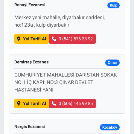
Ronayi Eczanesi
Kulp
Merkez yeni mahalle, diyarbakır caddesi,
no:123a , kulp diyarbakır
Yol Tarifi Al
0 (541) 576 38 92
Demirtaş Eczanesi
Çınar
CUMHURİYET MAHALLESİ DARISTAN SOKAK
NO:1 İÇ KAPI: NO:3 ÇINAR DEVLET
HASTANESİ YANI
Yol Tarifi Al
0 (506) 146 99 85
Nergis Eczanesi
Kocaköy