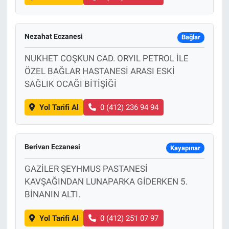
Nezahat Eczanesi
Bağlar
NUKHET COŞKUN CAD. ORYIL PETROL İLE
ÖZEL BAĞLAR HASTANESİ ARASI ESKİ
SAĞLIK OCAĞI BİTİŞİĞİ
Yol Tarifi Al
0 (412) 236 94 94
Berivan Eczanesi
Kayapınar
GAZİLER ŞEYHMUS PASTANESİ
KAVŞAĞINDAN LUNAPARKA GİDERKEN 5.
BİNANIN ALTI.
Yol Tarifi Al
0 (412) 251 07 97