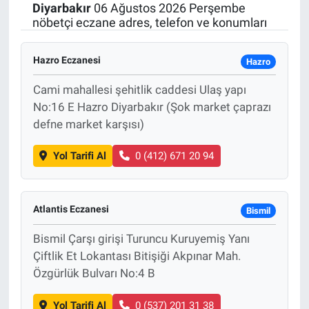
Diyarbakır
06 Ağustos 2026 Perşembe
nöbetçi eczane adres, telefon ve konumları
Hazro Eczanesi
Hazro
Cami mahallesi şehitlik caddesi Ulaş yapı
No:16 E Hazro Diyarbakır (Şok market çaprazı
defne market karşısı)
Yol Tarifi Al
0 (412) 671 20 94
Atlantis Eczanesi
Bismil
Bismil Çarşı girişi Turuncu Kuruyemiş Yanı
Çiftlik Et Lokantası Bitişiği Akpınar Mah.
Özgürlük Bulvarı No:4 B
Yol Tarifi Al
0 (537) 201 31 38