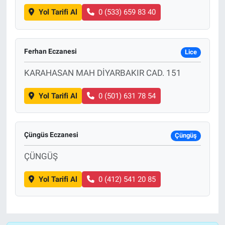
Yol Tarifi Al
0 (533) 659 83 40
Ferhan Eczanesi
Lice
KARAHASAN MAH DİYARBAKIR CAD. 151
Yol Tarifi Al
0 (501) 631 78 54
Çüngüs Eczanesi
Çüngüş
ÇÜNGÜŞ
Yol Tarifi Al
0 (412) 541 20 85