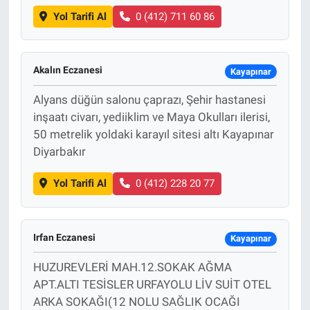
Yol Tarifi Al
0 (412) 711 60 86
Akalın Eczanesi
Kayapınar
Alyans düğün salonu çaprazı, Şehir hastanesi
inşaatı civarı, yediiklim ve Maya Okulları ilerisi,
50 metrelik yoldaki karayıl sitesi altı Kayapınar
Diyarbakır
Yol Tarifi Al
0 (412) 228 20 77
Irfan Eczanesi
Kayapınar
HUZUREVLERİ MAH.12.SOKAK AĞMA
APT.ALTI TESİSLER URFAYOLU LİV SUİT OTEL
ARKA SOKAĞI(12 NOLU SAĞLIK OCAĞI