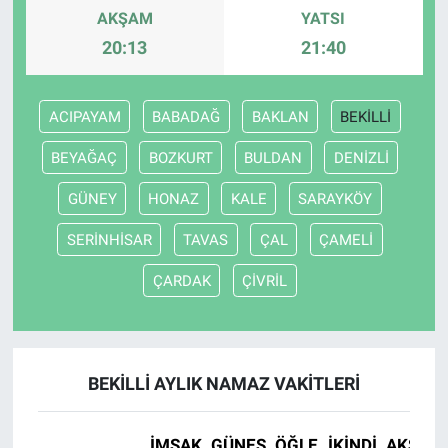
AKŞAM
YATSI
20:13
21:40
ACIPAYAM
BABADAĞ
BAKLAN
BEKİLLİ
BEYAĞAÇ
BOZKURT
BULDAN
DENİZLİ
GÜNEY
HONAZ
KALE
SARAYKÖY
SERİNHİSAR
TAVAS
ÇAL
ÇAMELİ
ÇARDAK
ÇİVRİL
BEKİLLİ AYLIK NAMAZ VAKITLERI
İMSAK
GÜNEŞ
ÖĞLE
İKINDI
AKŞAM