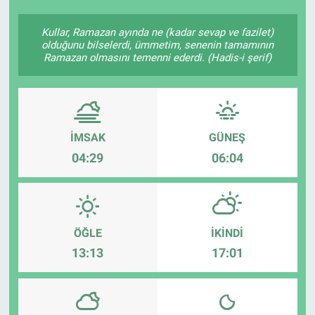
Kullar, Ramazan ayında ne (kadar sevap ve fazilet)
olduğunu bilselerdi, ümmetim, senenin tamamının
Ramazan olmasını temenni ederdi. (Hadis-i şerif)
İMSAK
GÜNEŞ
04:29
06:04
ÖĞLE
İKINDI
13:13
17:01