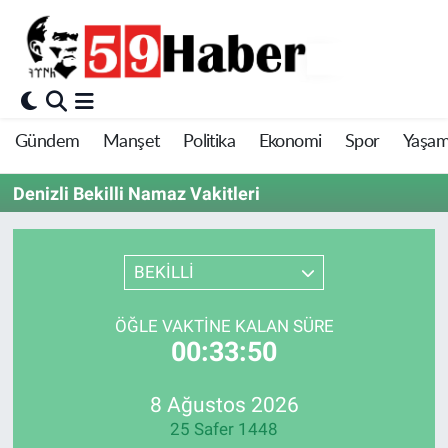
Gündem
Manşet
Politika
Ekonomi
Spor
Yaşa
Denizli Bekilli Namaz Vakitleri
BEKİLLİ
ÖĞLE VAKTINE KALAN SÜRE
00:33:50
8 Ağustos 2026
25 Safer 1448