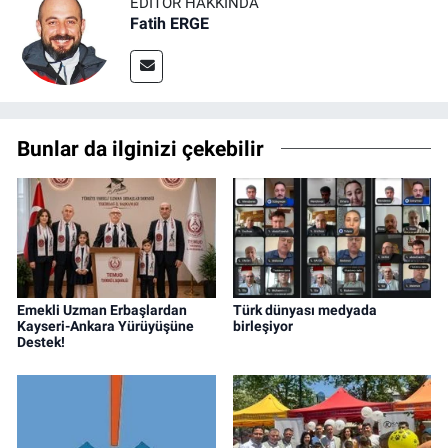
EDITÖR HAKKINDA
Fatih ERGE
Bunlar da ilginizi çekebilir
Emekli Uzman Erbaşlardan
Türk dünyası medyada
Kayseri-Ankara Yürüyüşüne
birleşiyor
Destek!