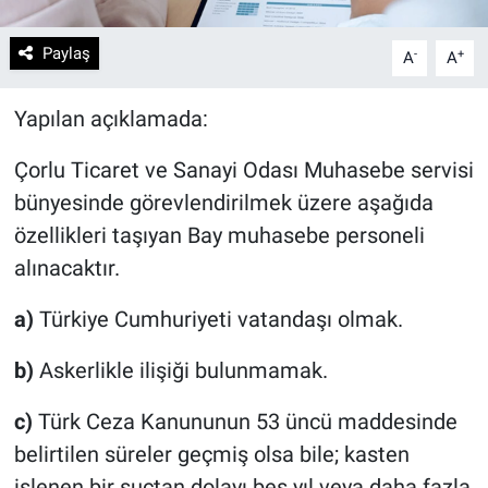
Paylaş
-
+
A
A
Yapılan açıklamada:
Çorlu Ticaret ve Sanayi Odası Muhasebe servisi
bünyesinde görevlendirilmek üzere aşağıda
özellikleri taşıyan Bay muhasebe personeli
alınacaktır.
a)
Türkiye Cumhuriyeti vatandaşı olmak.
b)
Askerlikle ilişiği bulunmamak.
c)
Türk Ceza Kanununun 53 üncü maddesinde
belirtilen süreler geçmiş olsa bile; kasten
işlenen bir suçtan dolayı beş yıl veya daha fazla