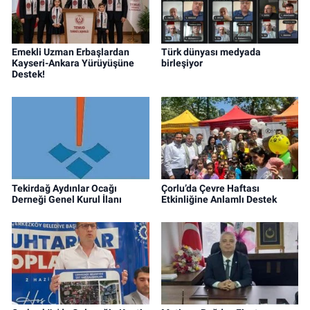
Emekli Uzman Erbaşlardan
Türk dünyası medyada
Kayseri-Ankara Yürüyüşüne
birleşiyor
Destek!
Tekirdağ Aydınlar Ocağı
Çorlu’da Çevre Haftası
Derneği Genel Kurul İlanı
Etkinliğine Anlamlı Destek