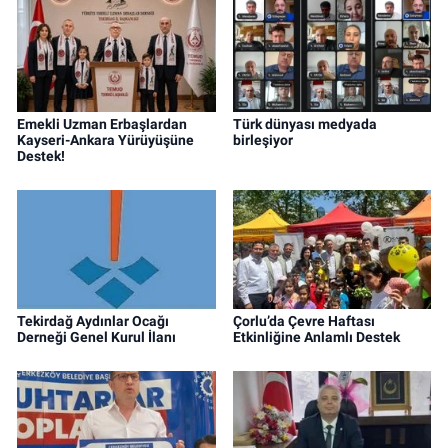
Emekli Uzman Erbaşlardan
Türk dünyası medyada
Kayseri-Ankara Yürüyüşüne
birleşiyor
Destek!
Tekirdağ Aydınlar Ocağı
Çorlu’da Çevre Haftası
Derneği Genel Kurul İlanı
Etkinliğine Anlamlı Destek