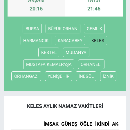
AKŞAM
YATSI
20:16
21:46
BURSA
BÜYÜK ORHAN
GEMLİK
HARMANCIK
KARACABEY
KELES
KESTEL
MUDANYA
MUSTAFA KEMALPAŞA
ORHANELİ
ORHANGAZİ
YENİŞEHİR
İNEGÖL
İZNİK
KELES AYLIK NAMAZ VAKITLERI
İMSAK
GÜNEŞ
ÖĞLE
İKINDI
AKŞAM