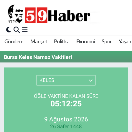
Gündem
Manşet
Politika
Ekonomi
Spor
Yaşa
Bursa Keles Namaz Vakitleri
KELES
ÖĞLE VAKTINE KALAN SÜRE
05:12:25
9 Ağustos 2026
26 Safer 1448