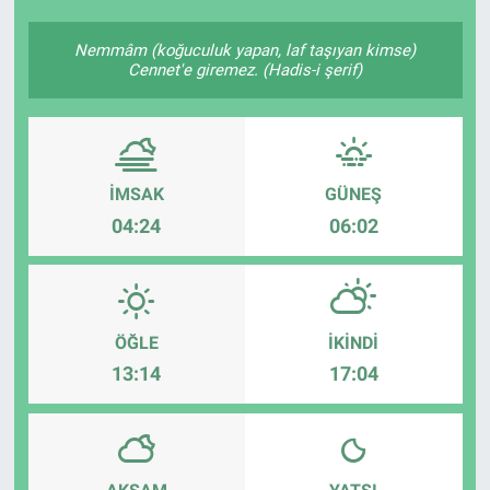
Nemmâm (koğuculuk yapan, laf taşıyan kimse)
Cennet'e giremez. (Hadis-i şerif)
İMSAK
GÜNEŞ
04:24
06:02
ÖĞLE
İKINDI
13:14
17:04