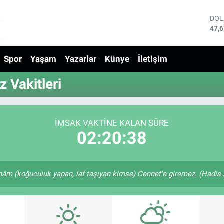
DO
47,
EU
55,
Spor
Yaşam
Yazarlar
Künye
İletişim
STE
64,
GRA
 Vakitleri
650
BİS
13.
BIT
İMSAK VAKTINE KALAN SÜRE
64.
02:20:38
m (koğuculuk yapan, laf taşıyan kimse) Cennet'e giremez. (Hadis-i 