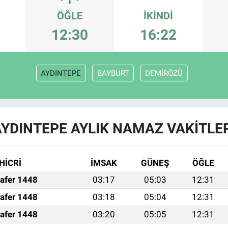
ÖĞLE
İKINDI
12:30
16:22
AYDINTEPE
BAYBURT
DEMİRÖZÜ
YDINTEPE AYLIK NAMAZ VAKITLE
HİCRİ
İMSAK
GÜNEŞ
ÖĞLE
afer 1448
03:17
05:03
12:31
afer 1448
03:18
05:04
12:31
afer 1448
03:20
05:05
12:31