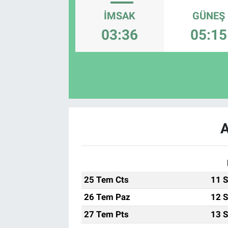
İMSAK
GÜNEŞ
03:36
05:15
A
25 Tem Cts
11 S
26 Tem Paz
12 S
27 Tem Pts
13 S