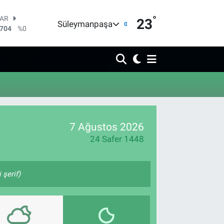
°
LAR
23
Süleymanpaşa
6704
%0
RO
0406
%-0.08
RLİN
2143
%0
M ALTIN
0.87
%0.12
T100
799
%70
COIN
7 Ağustos 2026
643,95
%0.16
24 Safer 1448
şerif)