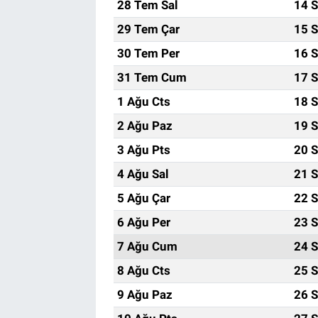
28 Tem Sal
14 S
29 Tem Çar
15 S
30 Tem Per
16 S
31 Tem Cum
17 S
1 Ağu Cts
18 S
2 Ağu Paz
19 S
3 Ağu Pts
20 S
4 Ağu Sal
21 S
5 Ağu Çar
22 S
6 Ağu Per
23 S
7 Ağu Cum
24 S
8 Ağu Cts
25 S
9 Ağu Paz
26 S