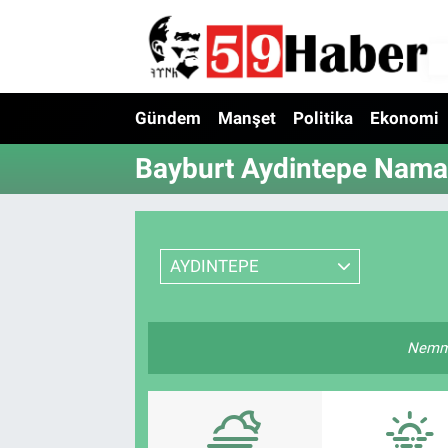
Gündem
Manşet
Politika
Ekonomi
Bayburt Aydintepe Namaz
AYDINTEPE
Nemmâ