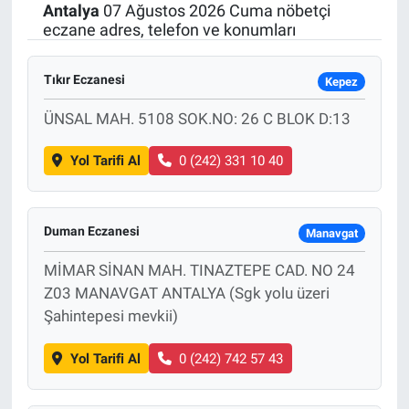
Antalya
07 Ağustos 2026 Cuma nöbetçi
eczane adres, telefon ve konumları
Tıkır Eczanesi
Kepez
ÜNSAL MAH. 5108 SOK.NO: 26 C BLOK D:13
Yol Tarifi Al
0 (242) 331 10 40
Duman Eczanesi
Manavgat
MİMAR SİNAN MAH. TINAZTEPE CAD. NO 24
Z03 MANAVGAT ANTALYA (Sgk yolu üzeri
Şahintepesi mevkii)
Yol Tarifi Al
0 (242) 742 57 43