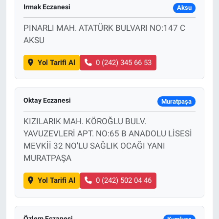
Irmak Eczanesi
Aksu
PINARLI MAH. ATATÜRK BULVARI NO:147 C
AKSU
Yol Tarifi Al
0 (242) 345 66 53
Oktay Eczanesi
Muratpaşa
KIZILARIK MAH. KÖROĞLU BULV.
YAVUZEVLERİ APT. NO:65 B ANADOLU LİSESİ
MEVKİİ 32 NO'LU SAĞLIK OCAĞI YANI
MURATPAŞA
Yol Tarifi Al
0 (242) 502 04 46
Özlem Eczanesi