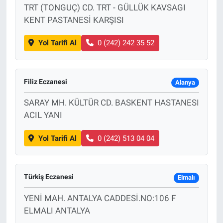
TRT (TONGUÇ) CD. TRT - GÜLLÜK KAVSAGI
KENT PASTANESİ KARŞISI
Yol Tarifi Al
0 (242) 242 35 52
Filiz Eczanesi
Alanya
SARAY MH. KÜLTÜR CD. BASKENT HASTANESI
ACIL YANI
Yol Tarifi Al
0 (242) 513 04 04
Türkiş Eczanesi
Elmalı
YENİ MAH. ANTALYA CADDESİ.NO:106 F
ELMALI ANTALYA