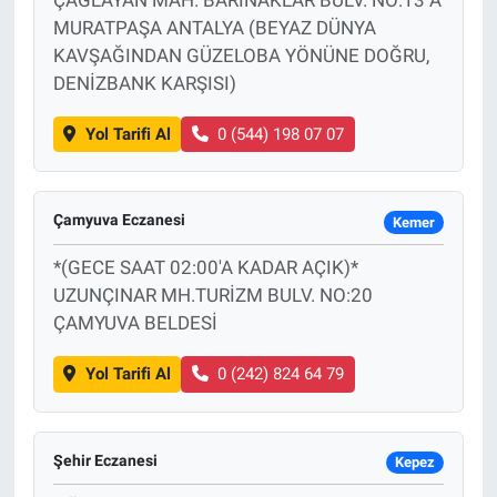
MURATPAŞA ANTALYA (BEYAZ DÜNYA
KAVŞAĞINDAN GÜZELOBA YÖNÜNE DOĞRU,
DENİZBANK KARŞISI)
Yol Tarifi Al
0 (544) 198 07 07
Çamyuva Eczanesi
Kemer
*(GECE SAAT 02:00'A KADAR AÇIK)*
UZUNÇINAR MH.TURİZM BULV. NO:20
ÇAMYUVA BELDESİ
Yol Tarifi Al
0 (242) 824 64 79
Şehir Eczanesi
Kepez