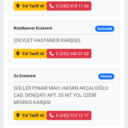
Yol Tarifi Al
0 (242) 618 11 66
Büyükyanar Eczanesi
Korkuteli
(DEVLET HASTANESİ KARŞISI).
Yol Tarifi Al
0 (242) 643 01 02
Su Eczanesi
Alanya
GÜLLER PINARI MAH. HASAN AKÇALIOĞLU
CAD. DENİZATI APT. 25 MT YOL ÜZERİ
MİGROS KARŞISI
Yol Tarifi Al
0 (242) 512 12 17