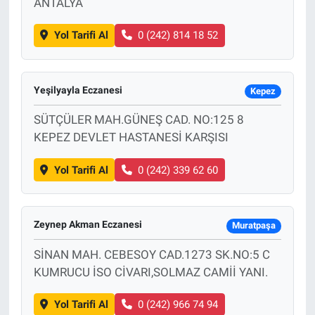
ANTALYA
Yol Tarifi Al
0 (242) 814 18 52
Yeşilyayla Eczanesi
Kepez
SÜTÇÜLER MAH.GÜNEŞ CAD. NO:125 8
KEPEZ DEVLET HASTANESİ KARŞISI
Yol Tarifi Al
0 (242) 339 62 60
Zeynep Akman Eczanesi
Muratpaşa
SİNAN MAH. CEBESOY CAD.1273 SK.NO:5 C
KUMRUCU İSO CİVARI,SOLMAZ CAMİİ YANI.
Yol Tarifi Al
0 (242) 966 74 94