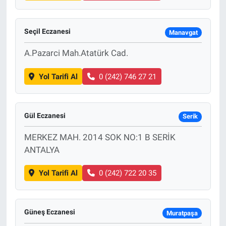
Seçil Eczanesi
Manavgat
A.Pazarci Mah.Atatürk Cad.
Yol Tarifi Al
0 (242) 746 27 21
Gül Eczanesi
Serik
MERKEZ MAH. 2014 SOK NO:1 B SERİK
ANTALYA
Yol Tarifi Al
0 (242) 722 20 35
Güneş Eczanesi
Muratpaşa