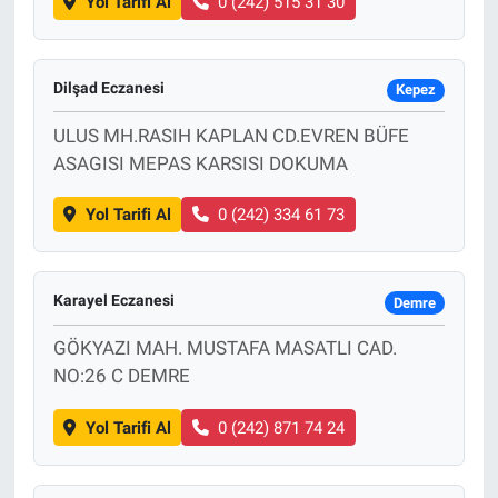
Yol Tarifi Al
0 (242) 515 31 30
Dilşad Eczanesi
Kepez
ULUS MH.RASIH KAPLAN CD.EVREN BÜFE
ASAGISI MEPAS KARSISI DOKUMA
Yol Tarifi Al
0 (242) 334 61 73
Karayel Eczanesi
Demre
GÖKYAZI MAH. MUSTAFA MASATLI CAD.
NO:26 C DEMRE
Yol Tarifi Al
0 (242) 871 74 24