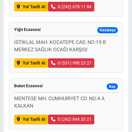
Yol Tarifi Al
0 (242) 678 11 84
Yiğit Eczanesi
Gazipaşa
İSTİKLAL MAH. KOCATEPE CAD. NO:19 B
MERKEZ SAĞLIK OCAĞI KARŞISI
Yol Tarifi Al
0 (531) 990 23 27
Buket Eczanesi
Kaş
MENTESE MH. CUMHURIYET CD. NO:4 A
KALKAN
Yol Tarifi Al
0 (242) 844 33 21