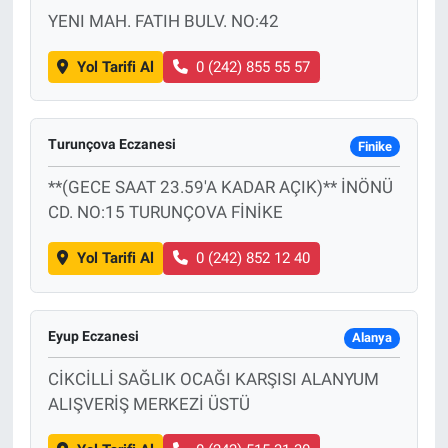
YENI MAH. FATIH BULV. NO:42
Yol Tarifi Al
0 (242) 855 55 57
Turunçova Eczanesi
Finike
**(GECE SAAT 23.59'A KADAR AÇIK)** İNÖNÜ
CD. NO:15 TURUNÇOVA FİNİKE
Yol Tarifi Al
0 (242) 852 12 40
Eyup Eczanesi
Alanya
CİKCİLLİ SAĞLIK OCAĞI KARŞISI ALANYUM
ALIŞVERİŞ MERKEZİ ÜSTÜ