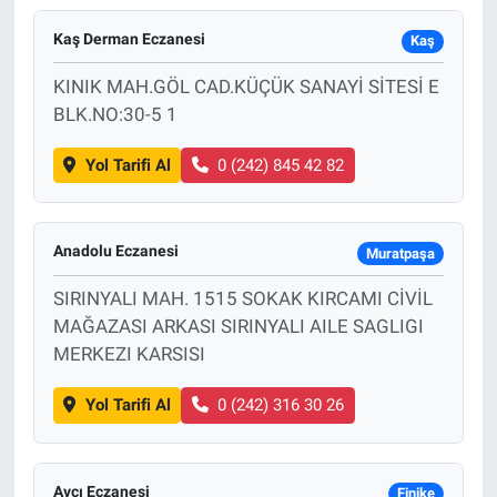
Kaş Derman Eczanesi
Kaş
KINIK MAH.GÖL CAD.KÜÇÜK SANAYİ SİTESİ E
BLK.NO:30-5 1
Yol Tarifi Al
0 (242) 845 42 82
Anadolu Eczanesi
Muratpaşa
SIRINYALI MAH. 1515 SOKAK KIRCAMI CİVİL
MAĞAZASI ARKASI SIRINYALI AILE SAGLIGI
MERKEZI KARSISI
Yol Tarifi Al
0 (242) 316 30 26
Avcı Eczanesi
Finike