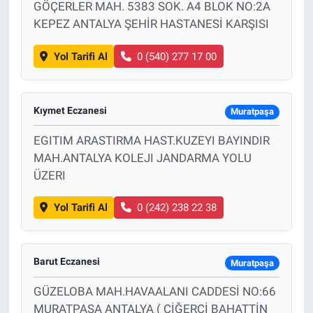
GÖÇERLER MAH. 5383 SOK. A4 BLOK NO:2A
KEPEZ ANTALYA ŞEHİR HASTANESİ KARŞISI
Yol Tarifi Al
0 (540) 277 17 00
Kıymet Eczanesi
Muratpaşa
EGITIM ARASTIRMA HAST.KUZEYI BAYINDIR
MAH.ANTALYA KOLEJI JANDARMA YOLU
ÜZERI
Yol Tarifi Al
0 (242) 238 22 38
Barut Eczanesi
Muratpaşa
GÜZELOBA MAH.HAVAALANI CADDESİ NO:66
MURATPAŞA ANTALYA ( CİĞERCİ BAHATTİN