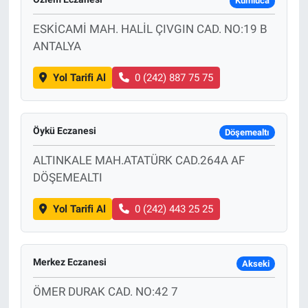
Kumluca
ESKİCAMİ MAH. HALİL ÇIVGIN CAD. NO:19 B
ANTALYA
Yol Tarifi Al
0 (242) 887 75 75
Öykü Eczanesi
Döşemealtı
ALTINKALE MAH.ATATÜRK CAD.264A AF
DÖŞEMEALTI
Yol Tarifi Al
0 (242) 443 25 25
Merkez Eczanesi
Akseki
ÖMER DURAK CAD. NO:42 7