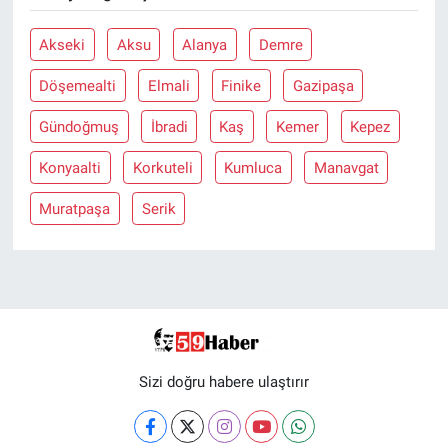
Akseki
Aksu
Alanya
Demre
Döşemealti
Elmali
Finike
Gazipaşa
Gündoğmuş
İbradi
Kaş
Kemer
Kepez
Konyaalti
Korkuteli
Kumluca
Manavgat
Muratpaşa
Serik
Sizi doğru habere ulaştırır