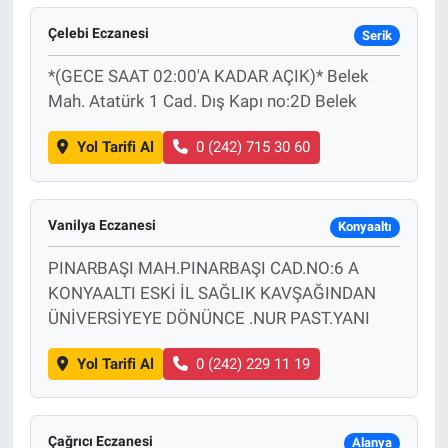
Çelebi Eczanesi
Serik
*(GECE SAAT 02:00'A KADAR AÇIK)* Belek
Mah. Atatürk 1 Cad. Dış Kapı no:2D Belek
Yol Tarifi Al
0 (242) 715 30 60
Vanilya Eczanesi
Konyaaltı
PINARBAŞI MAH.PINARBAŞI CAD.NO:6 A
KONYAALTI ESKİ İL SAĞLIK KAVŞAĞINDAN
ÜNİVERSİYEYE DÖNÜNCE .NUR PAST.YANI
Yol Tarifi Al
0 (242) 229 11 19
Çağrıcı Eczanesi
Alanya