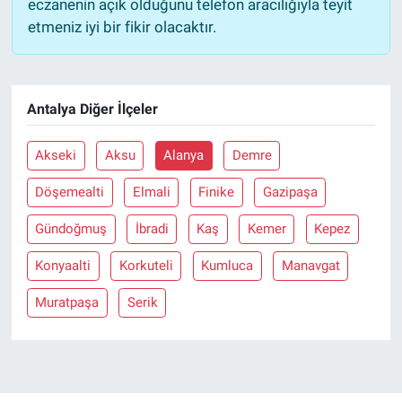
eczanenin açık olduğunu telefon aracılığıyla teyit
etmeniz iyi bir fikir olacaktır.
Antalya Diğer İlçeler
Akseki
Aksu
Alanya
Demre
Döşemealti
Elmali
Finike
Gazipaşa
Gündoğmuş
İbradi
Kaş
Kemer
Kepez
Konyaalti
Korkuteli
Kumluca
Manavgat
Muratpaşa
Serik