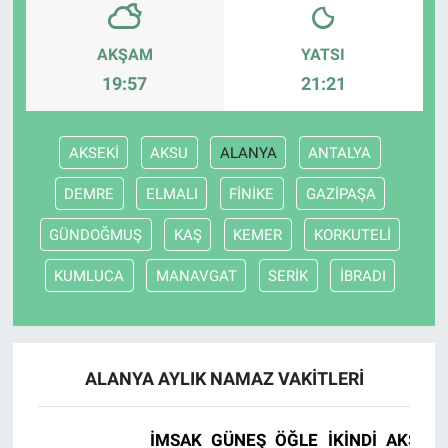
AKŞAM
YATSI
19:57
21:21
AKSEKİ
AKSU
ALANYA
ANTALYA
DEMRE
ELMALI
FİNİKE
GAZİPAŞA
GÜNDOĞMUŞ
KAŞ
KEMER
KORKUTELİ
KUMLUCA
MANAVGAT
SERİK
İBRADI
ALANYA AYLIK NAMAZ VAKITLERI
İMSAK
GÜNEŞ
ÖĞLE
İKINDI
AKŞAM