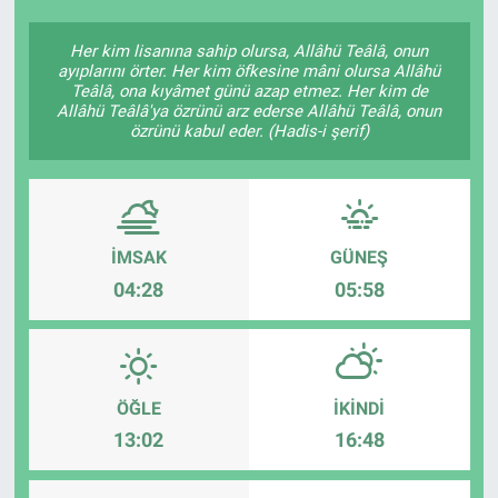
Her kim lisanına sahip olursa, Allâhü Teâlâ, onun
ayıplarını örter. Her kim öfkesine mâni olursa Allâhü
Teâlâ, ona kıyâmet günü azap etmez. Her kim de
Allâhü Teâlâ'ya özrünü arz ederse Allâhü Teâlâ, onun
özrünü kabul eder. (Hadis-i şerif)
İMSAK
GÜNEŞ
04:28
05:58
ÖĞLE
İKINDI
13:02
16:48