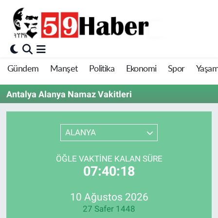
Gündem
Manşet
Politika
Ekonomi
Spor
Yaşa
Antalya Alanya Namaz Vakitleri
ALANYA
ÖĞLE VAKTINE KALAN SÜRE
07:40:18
10 Ağustos 2026
27 Safer 1448