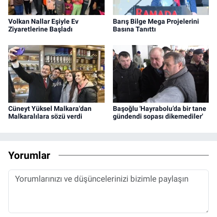
Volkan Nallar Eşiyle Ev
Barış Bilge Mega Projelerini
Ziyaretlerine Başladı
Basına Tanıttı
Cüneyt Yüksel Malkara'dan
Başoğlu 'Hayrabolu’da bir tane
Malkaralılara sözü verdi
gündendi sopası dikemediler'
Yorumlar