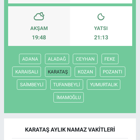
AKŞAM
YATSI
19:48
21:13
ADANA
ALADAĞ
CEYHAN
FEKE
KARAISALI
KARATAŞ
KOZAN
POZANTI
SAİMBEYLİ
TUFANBEYLİ
YUMURTALIK
İMAMOĞLU
KARATAŞ AYLIK NAMAZ VAKITLERI