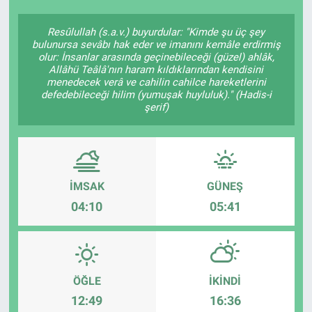
Resûlullah (s.a.v.) buyurdular: "Kimde şu üç şey
bulunursa sevâbı hak eder ve imanını kemâle erdirmiş
olur: İnsanlar arasında geçinebileceği (güzel) ahlâk,
Allâhü Teâlâ'nın haram kıldıklarından kendisini
menedecek verâ ve cahilin cahilce hareketlerini
defedebileceği hilim (yumuşak huyluluk)." (Hadis-i
şerif)
İMSAK
GÜNEŞ
04:10
05:41
ÖĞLE
İKINDI
12:49
16:36