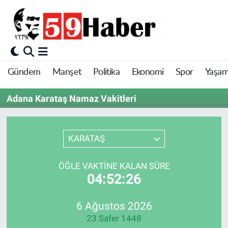
Gündem
Manşet
Politika
Ekonomi
Spor
Yaşa
Adana Karataş Namaz Vakitleri
KARATAŞ
ÖĞLE VAKTINE KALAN SÜRE
04:52:26
6 Ağustos 2026
23 Safer 1448