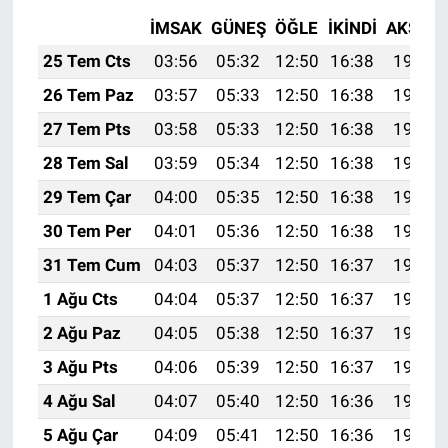
İMSAK
GÜNEŞ
ÖĞLE
İKINDI
AKŞAM
25 Tem Cts
03:56
05:32
12:50
16:38
19:58
26 Tem Paz
03:57
05:33
12:50
16:38
19:57
27 Tem Pts
03:58
05:33
12:50
16:38
19:57
28 Tem Sal
03:59
05:34
12:50
16:38
19:56
29 Tem Çar
04:00
05:35
12:50
16:38
19:55
30 Tem Per
04:01
05:36
12:50
16:38
19:54
31 Tem Cum
04:03
05:37
12:50
16:37
19:53
1 Ağu Cts
04:04
05:37
12:50
16:37
19:52
2 Ağu Paz
04:05
05:38
12:50
16:37
19:51
3 Ağu Pts
04:06
05:39
12:50
16:37
19:51
4 Ağu Sal
04:07
05:40
12:50
16:36
19:50
5 Ağu Çar
04:09
05:41
12:50
16:36
19:49