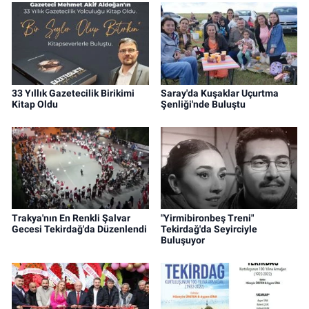
33 Yıllık Gazetecilik Birikimi
Saray'da Kuşaklar Uçurtma
Kitap Oldu
Şenliği'nde Buluştu
Trakya'nın En Renkli Şalvar
"Yirmibironbeş Treni"
Gecesi Tekirdağ'da Düzenlendi
Tekirdağ'da Seyirciyle
Buluşuyor