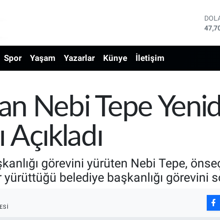
DOL
47,7
EUR
55,0
Spor
Yaşam
Yazarlar
Künye
İletişim
STE
64,1
GRA
6618
BİS
şkan Nebi Tepe Yen
13.8
BIT
64.3
 Açıkladı
aşkanlığı görevini yürüten Nebi Tepe, öns
r yürüttüğü belediye başkanlığı görevini s
ESI