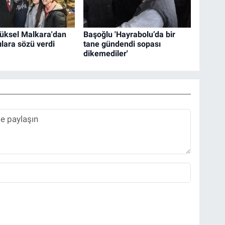
üksel Malkara'dan
Başoğlu 'Hayrabolu’da bir
ılara sözü verdi
tane gündendi sopası
dikemediler'