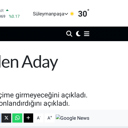
°
AR
30
Süleymanpaşa
069
%0.17
O
265
%0.01
RLİN
897
%0.02
M ALTIN
.49
%2.12
T100
iden Aday
87
%64
COIN
60,53
%-0.76
eçime girmeyeceğini açıkladı.
onlandırdığını açıkladı.
-
+
A
A