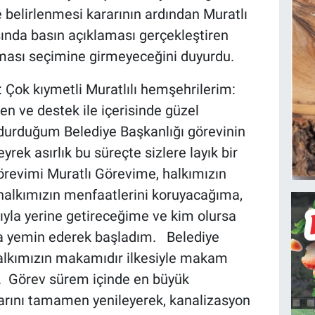
 belirlenmesi kararının ardından Muratlı
nda basın açıklaması gerçekleştiren
ması seçimine girmeyeceğini duyurdu.
 Çok kıymetli Muratlılı hemşehrilerim:
en ve destek ile içerisinde güzel
doldurduğum Belediye Başkanlığı görevinin
ek asırlık bu süreçte sizlere layık bir
görevimi Muratlı Görevime, halkımızın
alkımızın menfaatlerini koruyacağıma,
kıyla yerine getireceğime ve kim olursa
a yemin ederek başladım. Belediye
alkımızın makamıdır ilkesiyle makam
. Görev sürem içinde en büyük
larını tamamen yenileyerek, kanalizasyon