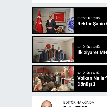
EDITÖRÜN SEÇTIĞI
Rektör Şahin 
EDITÖRÜN SEÇTIĞI
İlk ziyaret M
EDITÖRÜN SEÇTIĞI
Volkan Nallar
Dönüştü
EDITÖR HAKKINDA